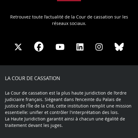
Retrouvez toute l’actualité de la Cour de cassation sur les
réseaux sociaux.
Share
Share
Share
Share
Sha
Share
on
on
on
on
on
on
Facebook
X
Youtube
LinkedIn
Instagram
Blue
play
LA COUR DE CASSATION
La Cour de cassation est la plus haute juridiction de l’ordre
judiciaire français. Siégeant dans l’enceinte du Palais de
justice de l'Île de la Cité, cette institution remplit une mission
essentielle: unifier et contrôler l'interprétation des lois.
La Haute Juridiction garantit ainsi à chacun une égalité de
traitement devant les juges.