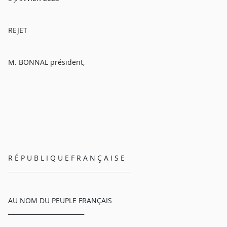
REJET
M. BONNAL président,
R É P U B L I Q U E F R A N Ç A I S E
________________________________________
AU NOM DU PEUPLE FRANÇAIS
_________________________