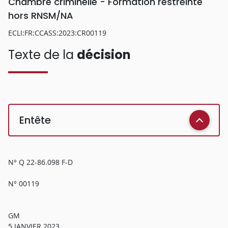
Chambre criminelle - Formation restreinte
hors RNSM/NA
ECLI:FR:CCASS:2023:CR00119
Texte de la
décision
Entête
N° Q 22-86.098 F-D
N° 00119
GM
5 JANVIER 2023