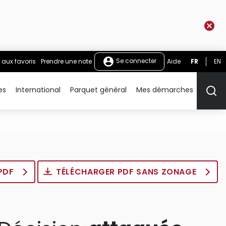
Se connecter
 aux favoris
Prendre une note
Aide
FR
EN
es
International
Parquet général
Mes démarches
Rech
 PDF
TÉLÉCHARGER PDF SANS ZONAGE