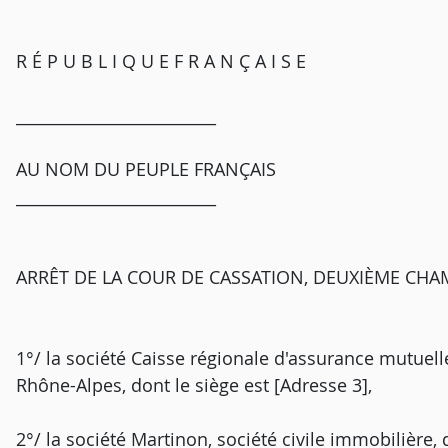
R É P U B L I Q U E F R A N Ç A I S E
_________________________
AU NOM DU PEUPLE FRANÇAIS
_________________________
ARRÊT DE LA COUR DE CASSATION, DEUXIÈME CHAM
1°/ la société Caisse régionale d'assurance mutue
Rhône-Alpes, dont le siège est [Adresse 3],
2°/ la société Martinon, société civile immobilière, 