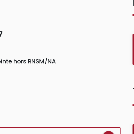
7
einte hors RNSM/NA