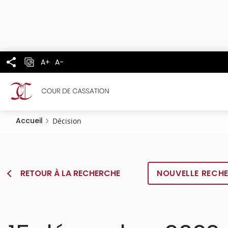
Panneau de gestion des cookies
Aller
au
contenu
principal
A+
A-
Accueil
Décision
RETOUR À LA RECHERCHE
NOUVELLE RECH