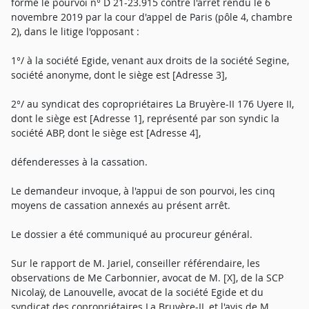
formé le pourvoi n° D 21-23.915 contre l'arrêt rendu le 6
novembre 2019 par la cour d'appel de Paris (pôle 4, chambre
2), dans le litige l'opposant :
1°/ à la société Egide, venant aux droits de la société Segine,
société anonyme, dont le siège est [Adresse 3],
2°/ au syndicat des copropriétaires La Bruyère-II 176 Uyere II,
dont le siège est [Adresse 1], représenté par son syndic la
société ABP, dont le siège est [Adresse 4],
défenderesses à la cassation.
Le demandeur invoque, à l'appui de son pourvoi, les cinq
moyens de cassation annexés au présent arrêt.
Le dossier a été communiqué au procureur général.
Sur le rapport de M. Jariel, conseiller référendaire, les
observations de Me Carbonnier, avocat de M. [X], de la SCP
Nicolaÿ, de Lanouvelle, avocat de la société Egide et du
syndicat des copropriétaires La Bruyère-II, et l'avis de M.