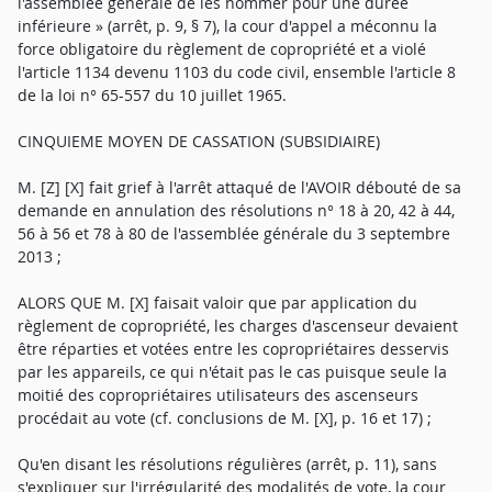
l'assemblée générale de les nommer pour une durée
inférieure » (arrêt, p. 9, § 7), la cour d'appel a méconnu la
force obligatoire du règlement de copropriété et a violé
l'article 1134 devenu 1103 du code civil, ensemble l'article 8
de la loi n° 65-557 du 10 juillet 1965.
CINQUIEME MOYEN DE CASSATION (SUBSIDIAIRE)
M. [Z] [X] fait grief à l'arrêt attaqué de l'AVOIR débouté de sa
demande en annulation des résolutions n° 18 à 20, 42 à 44,
56 à 56 et 78 à 80 de l'assemblée générale du 3 septembre
2013 ;
ALORS QUE M. [X] faisait valoir que par application du
règlement de copropriété, les charges d'ascenseur devaient
être réparties et votées entre les copropriétaires desservis
par les appareils, ce qui n'était pas le cas puisque seule la
moitié des copropriétaires utilisateurs des ascenseurs
procédait au vote (cf. conclusions de M. [X], p. 16 et 17) ;
Qu'en disant les résolutions régulières (arrêt, p. 11), sans
s'expliquer sur l'irrégularité des modalités de vote, la cour