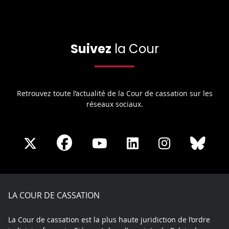
Suivez
la Cour
Retrouvez toute l’actualité de la Cour de cassation sur les
réseaux sociaux.
Share
Share
Share
Share
Sha
Share
on
on
on
on
on
on
Facebook
X
Youtube
LinkedIn
Instagram
Blue
play
LA COUR DE CASSATION
La Cour de cassation est la plus haute juridiction de l’ordre