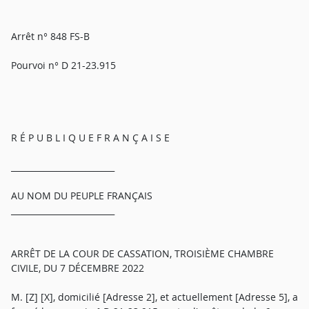
Arrêt n° 848 FS-B
Pourvoi n° D 21-23.915
R É P U B L I Q U E F R A N Ç A I S E
_________________________
AU NOM DU PEUPLE FRANÇAIS
_________________________
ARRÊT DE LA COUR DE CASSATION, TROISIÈME CHAMBRE
CIVILE, DU 7 DÉCEMBRE 2022
M. [Z] [X], domicilié [Adresse 2], et actuellement [Adresse 5], a