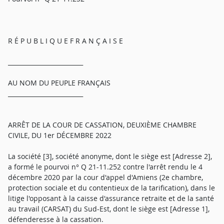
R É P U B L I Q U E F R A N Ç A I S E
_________________________
AU NOM DU PEUPLE FRANÇAIS
_________________________
ARRÊT DE LA COUR DE CASSATION, DEUXIÈME CHAMBRE
CIVILE, DU 1er DÉCEMBRE 2022
La société [3], société anonyme, dont le siège est [Adresse 2],
a formé le pourvoi n° Q 21-11.252 contre l'arrêt rendu le 4
décembre 2020 par la cour d'appel d'Amiens (2e chambre,
protection sociale et du contentieux de la tarification), dans le
litige l'opposant à la caisse d'assurance retraite et de la santé
au travail (CARSAT) du Sud-Est, dont le siège est [Adresse 1],
défenderesse à la cassation.