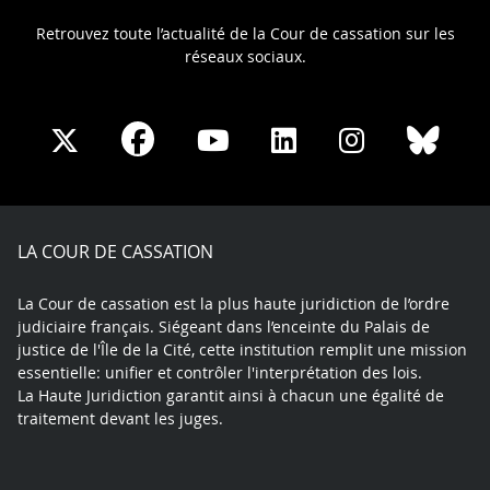
Retrouvez toute l’actualité de la Cour de cassation sur les
réseaux sociaux.
Share
Share
Share
Share
Sha
Share
on
on
on
on
on
on
Facebook
X
Youtube
LinkedIn
Instagram
Blue
play
LA COUR DE CASSATION
La Cour de cassation est la plus haute juridiction de l’ordre
judiciaire français. Siégeant dans l’enceinte du Palais de
justice de l'Île de la Cité, cette institution remplit une mission
essentielle: unifier et contrôler l'interprétation des lois.
La Haute Juridiction garantit ainsi à chacun une égalité de
traitement devant les juges.