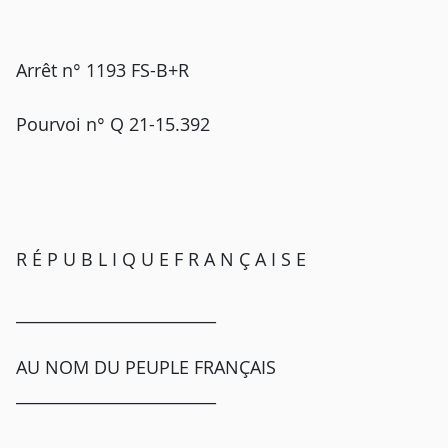
Arrêt n° 1193 FS-B+R
Pourvoi n° Q 21-15.392
R É P U B L I Q U E F R A N Ç A I S E
_________________________
AU NOM DU PEUPLE FRANÇAIS
_________________________