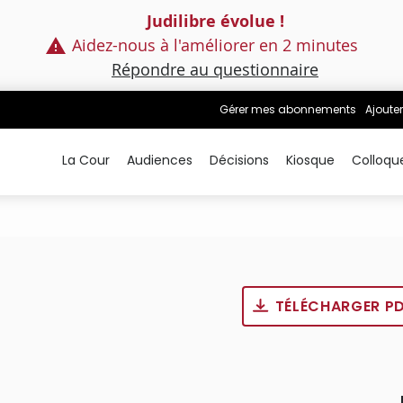
Judilibre évolue !
Aidez-nous à l'améliorer en 2 minutes
Répondre au questionnaire
Gérer mes abonnements
Ajouter
La Cour
Audiences
Décisions
Kiosque
Colloqu
TÉLÉCHARGER P