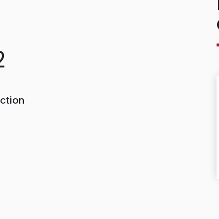
2
ction