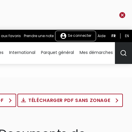
Se connecter
 aux favoris
Prendre une note
Aide
FR
EN
es
International
Parquet général
Mes démarches
Rech
DF
TÉLÉCHARGER PDF SANS ZONAGE