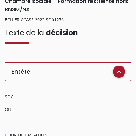
Chambre sociale - Formation restreinte hors
RNSM/NA
ECLI:FR:CCASS:2022:SO01256
Texte de la
décision
Entête
SOC.
OR
COUR DE CASSATION