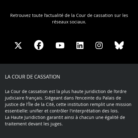
Retrouvez toute l’actualité de la Cour de cassation sur les
réseaux sociaux.
Share
Share
Share
Share
Sha
Share
on
on
on
on
on
on
Facebook
X
Youtube
LinkedIn
Instagram
Blue
play
LA COUR DE CASSATION
La Cour de cassation est la plus haute juridiction de l’ordre
judiciaire français. Siégeant dans l’enceinte du Palais de
justice de l'Île de la Cité, cette institution remplit une mission
essentielle: unifier et contrôler l'interprétation des lois.
La Haute Juridiction garantit ainsi à chacun une égalité de
traitement devant les juges.