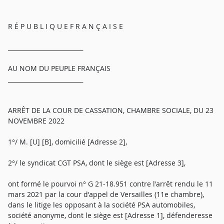
R É P U B L I Q U E F R A N Ç A I S E
_________________________
AU NOM DU PEUPLE FRANÇAIS
_________________________
ARRÊT DE LA COUR DE CASSATION, CHAMBRE SOCIALE, DU 23
NOVEMBRE 2022
1°/ M. [U] [B], domicilié [Adresse 2],
2°/ le syndicat CGT PSA, dont le siège est [Adresse 3],
ont formé le pourvoi n° G 21-18.951 contre l'arrêt rendu le 11
mars 2021 par la cour d'appel de Versailles (11e chambre),
dans le litige les opposant à la société PSA automobiles,
société anonyme, dont le siège est [Adresse 1], défenderesse