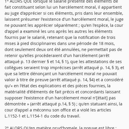
1° ALORS QUE lorsque le salarié présente des éléments de
fait constituant selon lui un harcèlement moral, il appartient
au juge d'apprécier si ces éléments, pris dans leur ensemble,
laissent présumer l'existence d'un harcèlement moral, le juge
ne pouvant les apprécier séparément ; qu'en l'espèce, la cour
d'appel a examiné les uns après les autres les éléments
fournis par le salarié, retenant que la notification de trois
mises à pied disciplinaires dans une période de 18 mois,
dont seulement deux ont été annulées, ne permettait pas de
retenir qu'elles procèderaient d'un harcèlement (arrêt
attaqué p. 13 dernier § et 14, § 1), que les attestations de ses
collègues seraient trop imprécises (arrêt attaqué p. 14, § 3), et
que sa lettre dénonçant un harcèlement moral ne pouvait
valoir à titre de preuve (arrêt attaqué p. 14, §4) et a considéré
qu'« en l'état des explications et des pièces fournies, la
matérialité d'éléments de fait précis et concordants laissant
supposer l'existence d'un harcèlement moral n'[était] pas
démontrée » (arrêt attaqué p.14, § 5) ; qu'en statuant ainsi, la
cour d'appel a méconnu son office et a violé les articles
L.1152-1 et L.1154-1 du code du travail.
2° ALORS QU'en matière prud'homale, la preuve est libre ;