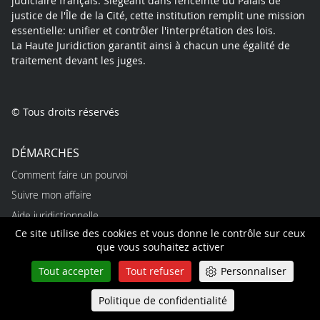
judiciaire français. Siégeant dans l’enceinte du Palais de
justice de l'Île de la Cité, cette institution remplit une mission
essentielle: unifier et contrôler l'interprétation des lois.
La Haute Juridiction garantit ainsi à chacun une égalité de
traitement devant les juges.
© Tous droits réservés
DÉMARCHES
Comment faire un pourvoi
Suivre mon affaire
Aide juridictionnelle
Ce site utilise des cookies et vous donne le contrôle sur ceux
Certificat de non pourvoi
que vous souhaitez activer
Trouver un expert
Tout accepter
Tout refuser
Personnaliser
PROFESSIONNELS
Politique de confidentialité
Queue-Fair
Menu
Emplois