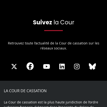
Suivez
la Cour
Retrouvez toute l’actualité de la Cour de cassation sur les
réseaux sociaux.
Share
Share
Share
Share
Sha
Share
on
on
on
on
on
on
Facebook
X
Youtube
LinkedIn
Instagram
Blue
play
LA COUR DE CASSATION
La Cour de cassation est la plus haute juridiction de l’ordre