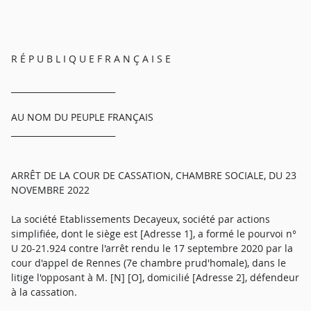
R É P U B L I Q U E F R A N Ç A I S E
_________________________
AU NOM DU PEUPLE FRANÇAIS
_________________________
ARRÊT DE LA COUR DE CASSATION, CHAMBRE SOCIALE, DU 23
NOVEMBRE 2022
La société Etablissements Decayeux, société par actions
simplifiée, dont le siège est [Adresse 1], a formé le pourvoi n°
U 20-21.924 contre l'arrêt rendu le 17 septembre 2020 par la
cour d'appel de Rennes (7e chambre prud'homale), dans le
litige l'opposant à M. [N] [O], domicilié [Adresse 2], défendeur
à la cassation.