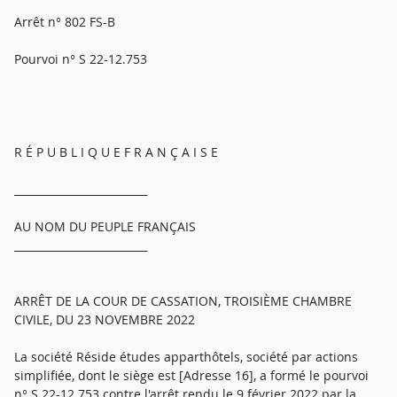
Arrêt n° 802 FS-B
Pourvoi n° S 22-12.753
R É P U B L I Q U E F R A N Ç A I S E
_________________________
AU NOM DU PEUPLE FRANÇAIS
_________________________
ARRÊT DE LA COUR DE CASSATION, TROISIÈME CHAMBRE
CIVILE, DU 23 NOVEMBRE 2022
La société Réside études apparthôtels, société par actions
simplifiée, dont le siège est [Adresse 16], a formé le pourvoi
n° S 22-12.753 contre l'arrêt rendu le 9 février 2022 par la