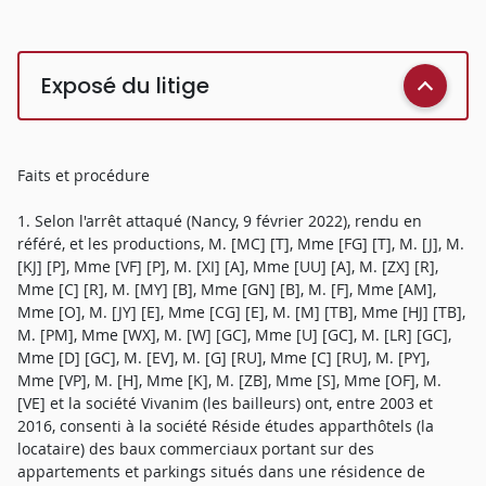
Exposé du litige
Faits et procédure
1. Selon l'arrêt attaqué (Nancy, 9 février 2022), rendu en
référé, et les productions, M. [MC] [T], Mme [FG] [T], M. [J], M.
[KJ] [P], Mme [VF] [P], M. [XI] [A], Mme [UU] [A], M. [ZX] [R],
Mme [C] [R], M. [MY] [B], Mme [GN] [B], M. [F], Mme [AM],
Mme [O], M. [JY] [E], Mme [CG] [E], M. [M] [TB], Mme [HJ] [TB],
M. [PM], Mme [WX], M. [W] [GC], Mme [U] [GC], M. [LR] [GC],
Mme [D] [GC], M. [EV], M. [G] [RU], Mme [C] [RU], M. [PY],
Mme [VP], M. [H], Mme [K], M. [ZB], Mme [S], Mme [OF], M.
[VE] et la société Vivanim (les bailleurs) ont, entre 2003 et
2016, consenti à la société Réside études apparthôtels (la
locataire) des baux commerciaux portant sur des
appartements et parkings situés dans une résidence de