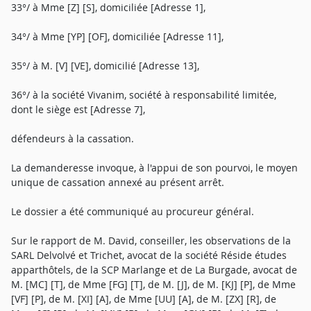
33°/ à Mme [Z] [S], domiciliée [Adresse 1],
34°/ à Mme [YP] [OF], domiciliée [Adresse 11],
35°/ à M. [V] [VE], domicilié [Adresse 13],
36°/ à la société Vivanim, société à responsabilité limitée,
dont le siège est [Adresse 7],
défendeurs à la cassation.
La demanderesse invoque, à l'appui de son pourvoi, le moyen
unique de cassation annexé au présent arrêt.
Le dossier a été communiqué au procureur général.
Sur le rapport de M. David, conseiller, les observations de la
SARL Delvolvé et Trichet, avocat de la société Réside études
apparthôtels, de la SCP Marlange et de La Burgade, avocat de
M. [MC] [T], de Mme [FG] [T], de M. [J], de M. [KJ] [P], de Mme
[VF] [P], de M. [XI] [A], de Mme [UU] [A], de M. [ZX] [R], de