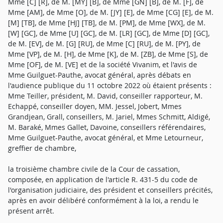
Mme [C] [R], de M. [MY] [B], de Mme [GN] [B], de M. [F], de
Mme [AM], de Mme [O], de M. [JY] [E], de Mme [CG] [E], de M.
[M] [TB], de Mme [HJ] [TB], de M. [PM], de Mme [WX], de M.
[W] [GC], de Mme [U] [GC], de M. [LR] [GC], de Mme [D] [GC],
de M. [EV], de M. [G] [RU], de Mme [C] [RU], de M. [PY], de
Mme [VP], de M. [H], de Mme [K], de M. [ZB], de Mme [S], de
Mme [OF], de M. [VE] et de la société Vivanim, et l'avis de
Mme Guilguet-Pauthe, avocat général, après débats en
l'audience publique du 11 octobre 2022 où étaient présents :
Mme Teiller, président, M. David, conseiller rapporteur, M.
Echappé, conseiller doyen, MM. Jessel, Jobert, Mmes
Grandjean, Grall, conseillers, M. Jariel, Mmes Schmitt, Aldigé,
M. Baraké, Mmes Gallet, Davoine, conseillers référendaires,
Mme Guilguet-Pauthe, avocat général, et Mme Letourneur,
greffier de chambre,
la troisième chambre civile de la Cour de cassation,
composée, en application de l'article R. 431-5 du code de
l'organisation judiciaire, des président et conseillers précités,
après en avoir délibéré conformément à la loi, a rendu le
présent arrêt.