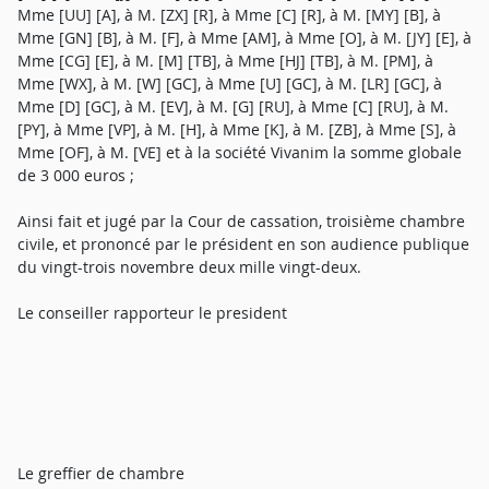
Mme [UU] [A], à M. [ZX] [R], à Mme [C] [R], à M. [MY] [B], à
Mme [GN] [B], à M. [F], à Mme [AM], à Mme [O], à M. [JY] [E], à
Mme [CG] [E], à M. [M] [TB], à Mme [HJ] [TB], à M. [PM], à
Mme [WX], à M. [W] [GC], à Mme [U] [GC], à M. [LR] [GC], à
Mme [D] [GC], à M. [EV], à M. [G] [RU], à Mme [C] [RU], à M.
[PY], à Mme [VP], à M. [H], à Mme [K], à M. [ZB], à Mme [S], à
Mme [OF], à M. [VE] et à la société Vivanim la somme globale
de 3 000 euros ;
Ainsi fait et jugé par la Cour de cassation, troisième chambre
civile, et prononcé par le président en son audience publique
du vingt-trois novembre deux mille vingt-deux.
Le conseiller rapporteur le president
Le greffier de chambre