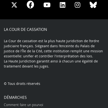
Share
Share
Share
Share
Sha
Share
on
on
on
on
on
on
Facebook
X
Youtube
LinkedIn
Instagram
Blue
play
LA COUR DE CASSATION
La Cour de cassation est la plus haute juridiction de l’ordre
judiciaire français. Siégeant dans l’enceinte du Palais de
justice de l'Île de la Cité, cette institution remplit une mission
essentielle: unifier et contrôler l'interprétation des lois.
La Haute Juridiction garantit ainsi à chacun une égalité de
traitement devant les juges.
© Tous droits réservés
DÉMARCHES
Comment faire un pourvoi