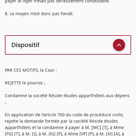
payer le loyer n'était pas sérieusement contestable.
8. Le moyen n'est donc pas fondé.
Dispositif
PAR CES MOTIFS, la Cour :
REJETTE le pourvoi ;
Condamne la société Réside études apparthôtels aux dépens
;
En application de l'article 700 du code de procédure civile,
rejette la demande formée par la société Réside études
apparthôtels et la condamne à payer à M. [MC] [T], à Mme
[FG] [T], à M. [J], à M. [KJ] [P], à Mme [VF] [P], à M. [XI] [A], à