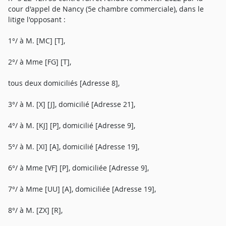
cour d'appel de Nancy (5e chambre commerciale), dans le
litige l'opposant :
1°/ à M. [MC] [T],
2°/ à Mme [FG] [T],
tous deux domiciliés [Adresse 8],
3°/ à M. [X] [J], domicilié [Adresse 21],
4°/ à M. [KJ] [P], domicilié [Adresse 9],
5°/ à M. [XI] [A], domicilié [Adresse 19],
6°/ à Mme [VF] [P], domiciliée [Adresse 9],
7°/ à Mme [UU] [A], domiciliée [Adresse 19],
8°/ à M. [ZX] [R],