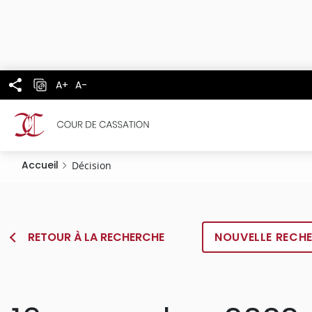
Panneau de gestion des cookies
Aller
au
contenu
principal
A+
A-
Accueil
Décision
RETOUR À LA RECHERCHE
NOUVELLE RECH