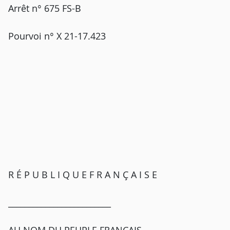
Arrêt n° 675 FS-B
Pourvoi n° X 21-17.423
R É P U B L I Q U E F R A N Ç A I S E
_________________________