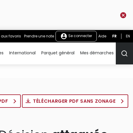
Se connecter
 aux favoris
Prendre une note
Aide
FR
EN
es
International
Parquet général
Mes démarches
Rech
 PDF
TÉLÉCHARGER PDF SANS ZONAGE