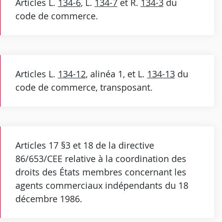
Articles L.
134-6
, L.
134-7
et R.
134-3
du
code de commerce.
Articles L.
134-12
, alinéa 1, et L.
134-13
du
code de commerce, transposant.
Articles 17 §3 et 18 de la directive
86/653/CEE relative à la coordination des
droits des États membres concernant les
agents commerciaux indépendants du 18
décembre 1986.