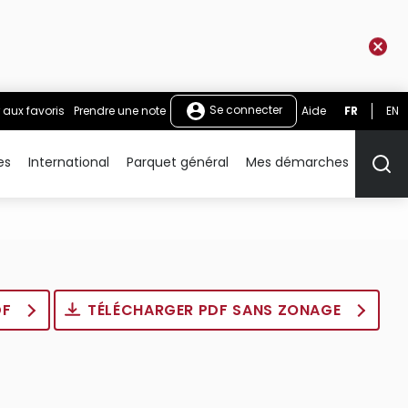
Se connecter
 aux favoris
Prendre une note
Aide
FR
EN
es
International
Parquet général
Mes démarches
Rech
DF
TÉLÉCHARGER PDF SANS ZONAGE