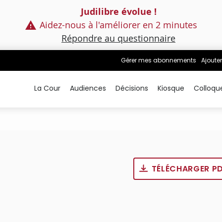
Judilibre évolue !
Aidez-nous à l'améliorer en 2 minutes
Répondre au questionnaire
Gérer mes abonnements
Ajouter
La Cour
Audiences
Décisions
Kiosque
Colloqu
TÉLÉCHARGER P