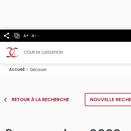
Panneau de gestion des cookies
Aller
au
contenu
principal
A+
A-
Accueil
Décision
RETOUR À LA RECHERCHE
NOUVELLE RECH