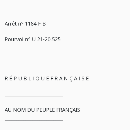
Arrêt n° 1184 F-B
Pourvoi n° U 21-20.525
R É P U B L I Q U E F R A N Ç A I S E
_________________________
AU NOM DU PEUPLE FRANÇAIS
_________________________