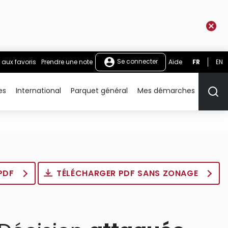
Se connecter
 aux favoris
Prendre une note
Aide
FR
EN
es
International
Parquet général
Mes démarches
Rech
 PDF
TÉLÉCHARGER PDF SANS ZONAGE