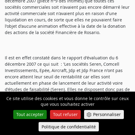
décembre 2007 (pièce n°9 des intimés) que toutes ces
sociétés commerciales soit n'avaient pas encore démarré leur
activité commerciale soit n'avaient plus en raison d'une
liquidation en cours, de sorte que elles ne pouvaient faire
l'objet d'aucune animation effective à la date de la donation
des actions de la société Financière de Rosario.
Il est en effet constaté dans le rapport d'évaluation du 6
décembre 2007 ce qui suit : 'Les sociétés Seren, Comcell
Investissements, Epëe, Aircraft, Jdp et Jdp France n'ont pas
encore atteint leur seuil de rentabilité car elles sont
actuellement en phase de lancement de leur activité voire
d'études de faisabilité (Seren). Elles ne disposent donc pas de
business plan et il est impossible à ce jour d'apprécier leur
Ce site utilise des cookies et vous donne le contrôle sur ceux
rentabilité future.
que vous souhaitez activer
Tout accepter
Tout refuser
Personnaliser
Politique de confidentialité
Queue-Fair
Selon les informations qui nous ont été communiquées, ces
Menu
sociétés ne possèdent aucun actif susceptible de receler une