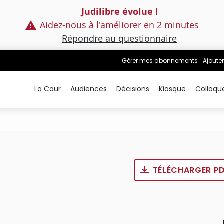
Judilibre évolue !
Aidez-nous à l'améliorer en 2 minutes
Répondre au questionnaire
Gérer mes abonnements
Ajouter
La Cour
Audiences
Décisions
Kiosque
Colloqu
TÉLÉCHARGER P