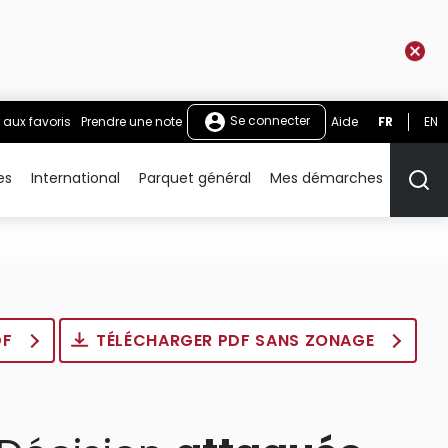
Se connecter
 aux favoris
Prendre une note
Aide
FR
EN
es
International
Parquet général
Mes démarches
Rech
DF
TÉLÉCHARGER PDF SANS ZONAGE