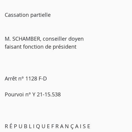
Cassation partielle
M. SCHAMBER, conseiller doyen
faisant fonction de président
Arrêt n° 1128 F-D
Pourvoi n° Y 21-15.538
R É P U B L I Q U E F R A N Ç A I S E