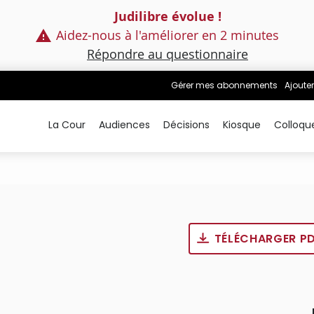
Judilibre évolue !
Aidez-nous à l'améliorer en 2 minutes
Répondre au questionnaire
Gérer mes abonnements
Ajouter
La Cour
Audiences
Décisions
Kiosque
Colloqu
TÉLÉCHARGER P