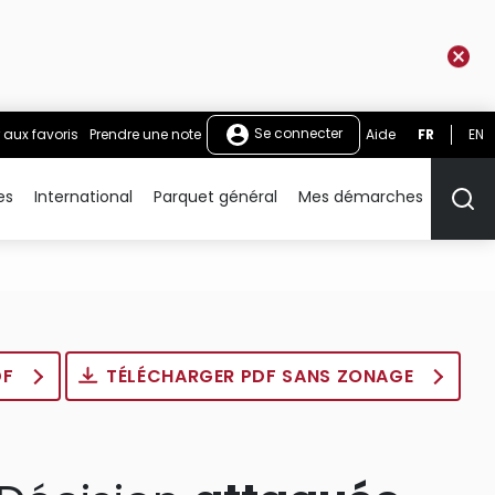
Se connecter
 aux favoris
Prendre une note
Aide
FR
EN
es
International
Parquet général
Mes démarches
Rech
DF
TÉLÉCHARGER PDF SANS ZONAGE