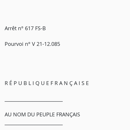
Arrêt n° 617 FS-B
Pourvoi n° V 21-12.085
R É P U B L I Q U E F R A N Ç A I S E
_________________________
AU NOM DU PEUPLE FRANÇAIS
_________________________