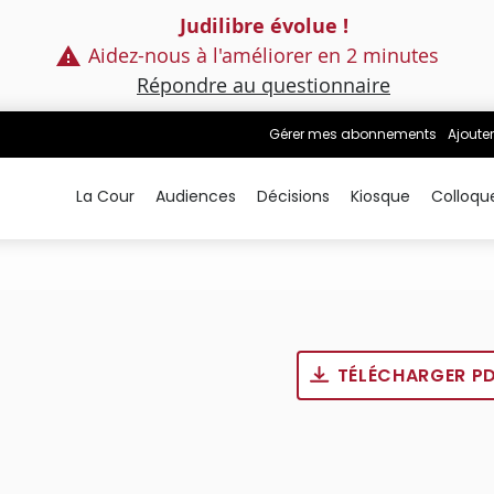
Judilibre évolue !
Aidez-nous à l'améliorer en 2 minutes
Répondre au questionnaire
Gérer mes abonnements
Ajouter
La Cour
Audiences
Décisions
Kiosque
Colloqu
TÉLÉCHARGER P