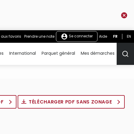
Se connecter
 aux favoris
Prendre une note
Aide
FR
EN
es
International
Parquet général
Mes démarches
Rech
DF
TÉLÉCHARGER PDF SANS ZONAGE