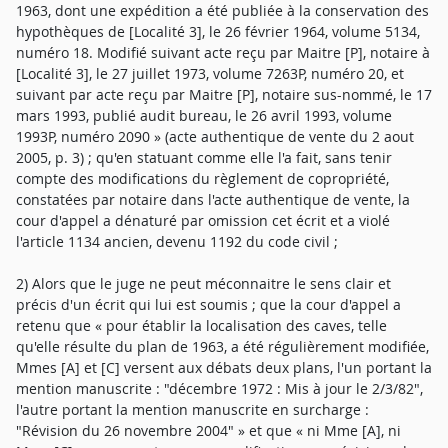
1963, dont une expédition a été publiée à la conservation des
hypothèques de [Localité 3], le 26 février 1964, volume 5134,
numéro 18. Modifié suivant acte reçu par Maitre [P], notaire à
[Localité 3], le 27 juillet 1973, volume 7263P, numéro 20, et
suivant par acte reçu par Maitre [P], notaire sus-nommé, le 17
mars 1993, publié audit bureau, le 26 avril 1993, volume
1993P, numéro 2090 » (acte authentique de vente du 2 aout
2005, p. 3) ; qu'en statuant comme elle l'a fait, sans tenir
compte des modifications du règlement de copropriété,
constatées par notaire dans l'acte authentique de vente, la
cour d'appel a dénaturé par omission cet écrit et a violé
l'article 1134 ancien, devenu 1192 du code civil ;
2) Alors que le juge ne peut méconnaitre le sens clair et
précis d'un écrit qui lui est soumis ; que la cour d'appel a
retenu que « pour établir la localisation des caves, telle
qu'elle résulte du plan de 1963, a été régulièrement modifiée,
Mmes [A] et [C] versent aux débats deux plans, l'un portant la
mention manuscrite : "décembre 1972 : Mis à jour le 2/3/82",
l'autre portant la mention manuscrite en surcharge :
"Révision du 26 novembre 2004" » et que « ni Mme [A], ni