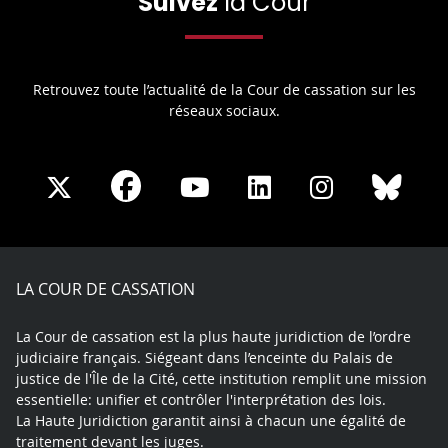
Suivez
la Cour
Retrouvez toute l’actualité de la Cour de cassation sur les
réseaux sociaux.
Share
Share
Share
Share
Sha
Share
on
on
on
on
on
on
Facebook
X
Youtube
LinkedIn
Instagram
Blue
play
LA COUR DE CASSATION
La Cour de cassation est la plus haute juridiction de l’ordre
judiciaire français. Siégeant dans l’enceinte du Palais de
justice de l'Île de la Cité, cette institution remplit une mission
essentielle: unifier et contrôler l'interprétation des lois.
La Haute Juridiction garantit ainsi à chacun une égalité de
traitement devant les juges.