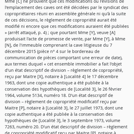
Mme [C] ne prouvent que ces modifications ou révisions de
l'emplacement des caves ont été décidées par le syndicat des
copropriétaires réuni en assemblée générale ni qu'à la suite
de ces décisions, le règlement de copropriété aurait été
modifié ni encore que ces modifications auraient été publiées
» (arrêt attaqué, p. 4) ; que pourtant Mme [Y], veuve [A]
produisait l'acte de promesse de vente, par Mme [Y], à Mme
[N], de l'immeuble comprenant la cave litigieuse du 7
décembre 2015 (pièce n° 4 sur le bordereau de
communication de pièces comportant une erreur de date),
aux termes duquel « cet ensemble immobilier a fait l'objet
d'un état descriptif de division – règlement de copropriété,
reçu par Maitre [X], notaire à [Localité 4] le 17 décembre
1963, dont une copie authentique a été publiée à la
conservation des hypothèques de [Localité 3], le 26 février
1964, volume 5134, numéro 18. D'un état descriptif de
division – règlement de copropriété modificatif reçu par
Maitre [P], notaire à [Localité 3], le 27 juillet 1973, dont une
copie authentique a été publiée à la conservation des
hypothèques de [Localité 3], le 3 septembre 1973, volume
7263, numéro 20. D'un état descriptif de division – règlement
de copropriété modificatif reçu par Maitre [P], notaire à