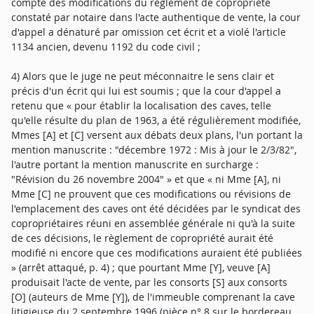
compte des modifications du règlement de copropriété
constaté par notaire dans l'acte authentique de vente, la cour
d'appel a dénaturé par omission cet écrit et a violé l'article
1134 ancien, devenu 1192 du code civil ;
4) Alors que le juge ne peut méconnaitre le sens clair et
précis d'un écrit qui lui est soumis ; que la cour d'appel a
retenu que « pour établir la localisation des caves, telle
qu'elle résulte du plan de 1963, a été régulièrement modifiée,
Mmes [A] et [C] versent aux débats deux plans, l'un portant la
mention manuscrite : "décembre 1972 : Mis à jour le 2/3/82",
l'autre portant la mention manuscrite en surcharge :
"Révision du 26 novembre 2004" » et que « ni Mme [A], ni
Mme [C] ne prouvent que ces modifications ou révisions de
l'emplacement des caves ont été décidées par le syndicat des
copropriétaires réuni en assemblée générale ni qu'à la suite
de ces décisions, le règlement de copropriété aurait été
modifié ni encore que ces modifications auraient été publiées
» (arrêt attaqué, p. 4) ; que pourtant Mme [Y], veuve [A]
produisait l'acte de vente, par les consorts [S] aux consorts
[O] (auteurs de Mme [Y]), de l'immeuble comprenant la cave
litigieuse du 2 septembre 1996 (pièce n° 8 sur le bordereau