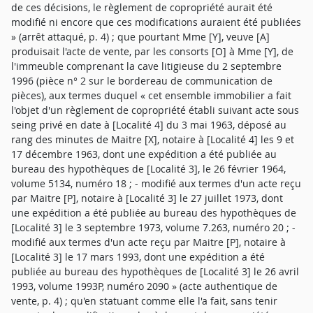
de ces décisions, le règlement de copropriété aurait été
modifié ni encore que ces modifications auraient été publiées
» (arrêt attaqué, p. 4) ; que pourtant Mme [Y], veuve [A]
produisait l'acte de vente, par les consorts [O] à Mme [Y], de
l'immeuble comprenant la cave litigieuse du 2 septembre
1996 (pièce n° 2 sur le bordereau de communication de
pièces), aux termes duquel « cet ensemble immobilier a fait
l'objet d'un règlement de copropriété établi suivant acte sous
seing privé en date à [Localité 4] du 3 mai 1963, déposé au
rang des minutes de Maitre [X], notaire à [Localité 4] les 9 et
17 décembre 1963, dont une expédition a été publiée au
bureau des hypothèques de [Localité 3], le 26 février 1964,
volume 5134, numéro 18 ; - modifié aux termes d'un acte reçu
par Maitre [P], notaire à [Localité 3] le 27 juillet 1973, dont
une expédition a été publiée au bureau des hypothèques de
[Localité 3] le 3 septembre 1973, volume 7.263, numéro 20 ; -
modifié aux termes d'un acte reçu par Maitre [P], notaire à
[Localité 3] le 17 mars 1993, dont une expédition a été
publiée au bureau des hypothèques de [Localité 3] le 26 avril
1993, volume 1993P, numéro 2090 » (acte authentique de
vente, p. 4) ; qu'en statuant comme elle l'a fait, sans tenir