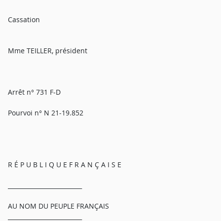
Cassation
Mme TEILLER, président
Arrêt n° 731 F-D
Pourvoi n° N 21-19.852
R É P U B L I Q U E F R A N Ç A I S E
_________________________
AU NOM DU PEUPLE FRANÇAIS
_________________________