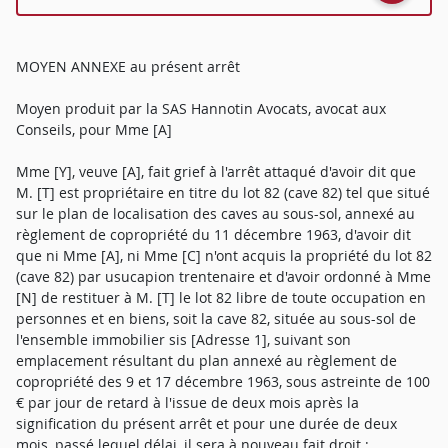
MOYEN ANNEXE au présent arrêt
Moyen produit par la SAS Hannotin Avocats, avocat aux
Conseils, pour Mme [A]
Mme [Y], veuve [A], fait grief à l'arrêt attaqué d'avoir dit que
M. [T] est propriétaire en titre du lot 82 (cave 82) tel que situé
sur le plan de localisation des caves au sous-sol, annexé au
règlement de copropriété du 11 décembre 1963, d'avoir dit
que ni Mme [A], ni Mme [C] n'ont acquis la propriété du lot 82
(cave 82) par usucapion trentenaire et d'avoir ordonné à Mme
[N] de restituer à M. [T] le lot 82 libre de toute occupation en
personnes et en biens, soit la cave 82, située au sous-sol de
l'ensemble immobilier sis [Adresse 1], suivant son
emplacement résultant du plan annexé au règlement de
copropriété des 9 et 17 décembre 1963, sous astreinte de 100
€ par jour de retard à l'issue de deux mois après la
signification du présent arrêt et pour une durée de deux
mois, passé lequel délai, il sera à nouveau fait droit ;