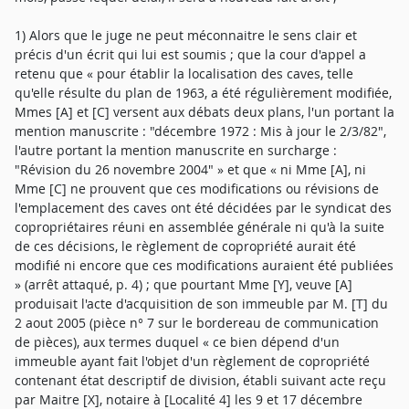
1) Alors que le juge ne peut méconnaitre le sens clair et
précis d'un écrit qui lui est soumis ; que la cour d'appel a
retenu que « pour établir la localisation des caves, telle
qu'elle résulte du plan de 1963, a été régulièrement modifiée,
Mmes [A] et [C] versent aux débats deux plans, l'un portant la
mention manuscrite : "décembre 1972 : Mis à jour le 2/3/82",
l'autre portant la mention manuscrite en surcharge :
"Révision du 26 novembre 2004" » et que « ni Mme [A], ni
Mme [C] ne prouvent que ces modifications ou révisions de
l'emplacement des caves ont été décidées par le syndicat des
copropriétaires réuni en assemblée générale ni qu'à la suite
de ces décisions, le règlement de copropriété aurait été
modifié ni encore que ces modifications auraient été publiées
» (arrêt attaqué, p. 4) ; que pourtant Mme [Y], veuve [A]
produisait l'acte d'acquisition de son immeuble par M. [T] du
2 aout 2005 (pièce n° 7 sur le bordereau de communication
de pièces), aux termes duquel « ce bien dépend d'un
immeuble ayant fait l'objet d'un règlement de copropriété
contenant état descriptif de division, établi suivant acte reçu
par Maitre [X], notaire à [Localité 4] les 9 et 17 décembre