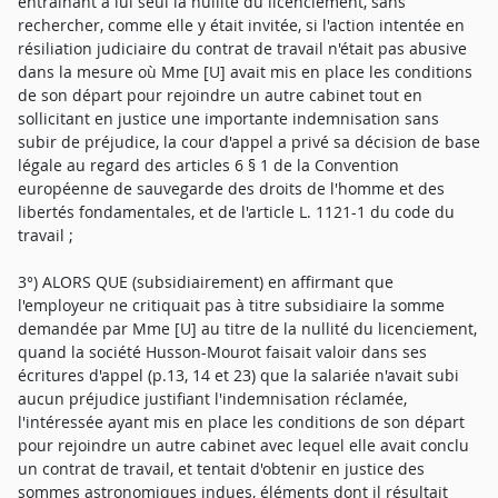
entraînant à lui seul la nullité du licenciement, sans
rechercher, comme elle y était invitée, si l'action intentée en
résiliation judiciaire du contrat de travail n'était pas abusive
dans la mesure où Mme [U] avait mis en place les conditions
de son départ pour rejoindre un autre cabinet tout en
sollicitant en justice une importante indemnisation sans
subir de préjudice, la cour d'appel a privé sa décision de base
légale au regard des articles 6 § 1 de la Convention
européenne de sauvegarde des droits de l'homme et des
libertés fondamentales, et de l'article L. 1121-1 du code du
travail ;
3°) ALORS QUE (subsidiairement) en affirmant que
l'employeur ne critiquait pas à titre subsidiaire la somme
demandée par Mme [U] au titre de la nullité du licenciement,
quand la société Husson-Mourot faisait valoir dans ses
écritures d'appel (p.13, 14 et 23) que la salariée n'avait subi
aucun préjudice justifiant l'indemnisation réclamée,
l'intéressée ayant mis en place les conditions de son départ
pour rejoindre un autre cabinet avec lequel elle avait conclu
un contrat de travail, et tentait d'obtenir en justice des
sommes astronomiques indues, éléments dont il résultait