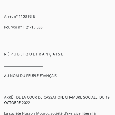
Arrêt n° 1103 FS-B
Pourvoi n° T 21-15.533
R É P U B L I Q U E F R A N Ç A I S E
_________________________
AU NOM DU PEUPLE FRANÇAIS
_________________________
ARRÊT DE LA COUR DE CASSATION, CHAMBRE SOCIALE, DU 19
OCTOBRE 2022
La société Husson-Mourot, société d'exercice libéral à