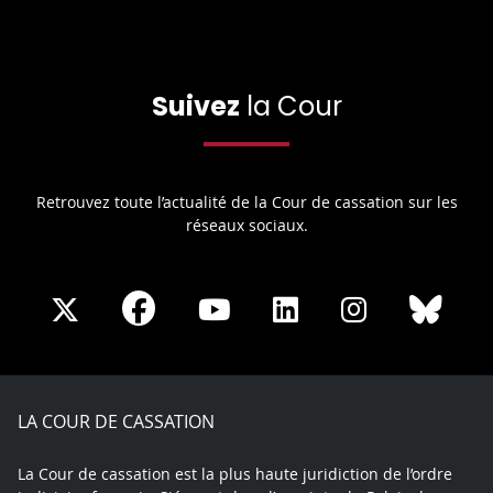
Suivez
la Cour
Retrouvez toute l’actualité de la Cour de cassation sur les
réseaux sociaux.
Share
Share
Share
Share
Sha
Share
on
on
on
on
on
on
Facebook
X
Youtube
LinkedIn
Instagram
Blue
play
LA COUR DE CASSATION
La Cour de cassation est la plus haute juridiction de l’ordre