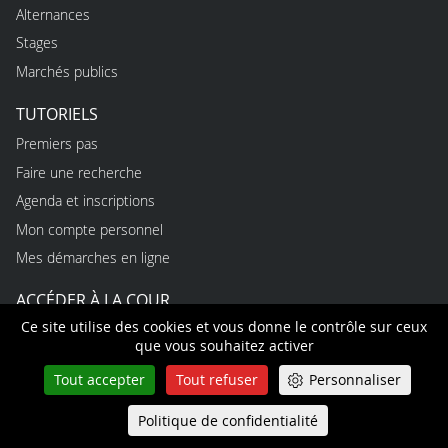
Alternances
Stages
Marchés publics
TUTORIELS
Premiers pas
Faire une recherche
Agenda et inscriptions
Mon compte personnel
Mes démarches en ligne
ACCÉDER À LA COUR
Ce site utilise des cookies et vous donne le contrôle sur ceux
CONTACT PRESSE
que vous souhaitez activer
Tout accepter
Tout refuser
Personnaliser
USAGES
Règles d’utilisation du site
Politique de confidentialité
Queue-Fair
Menu
Protection des données personnelles