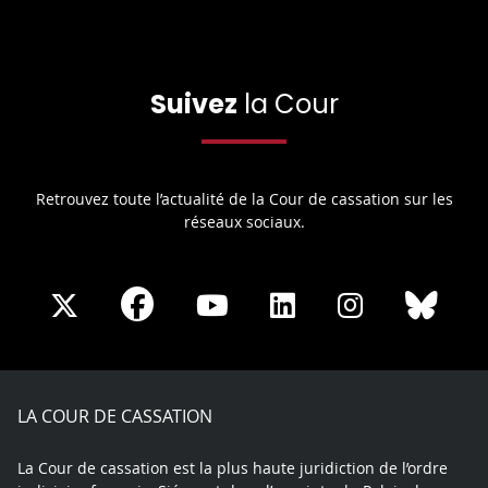
Suivez
la Cour
Retrouvez toute l’actualité de la Cour de cassation sur les
réseaux sociaux.
Share
Share
Share
Share
Sha
Share
on
on
on
on
on
on
Facebook
X
Youtube
LinkedIn
Instagram
Blue
play
LA COUR DE CASSATION
La Cour de cassation est la plus haute juridiction de l’ordre