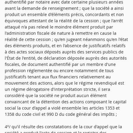
authentifié par notaire avec date certaine plusieurs années
avant la demande de renseignement ; que la société a ainsi
produit un ensemble d'éléments précis, concordants et non
équivoques attestant de la réalité de la cession ; que l'arrêt
attaqué n'a pas relevé le moindre élément produit par
l'administration fiscale de nature à remettre en cause la
réalité de cette cession ; qu'en jugeant néanmoins qu'en l'état
des éléments produits, et en l'absence de justificatifs relatifs
à des actes sociaux déposés auprès des services publics de
l'État de l'entité, de déclaration déposée auprès des autorités
fiscales, de document authentifié par un membre d'une
profession réglementée ou encore notamment de tous
justificatifs tenant aux flux financiers relativement au
mouvement des actions, alors que le régime revendiqué est
un régime dérogatoire d'interprétation stricte, il sera
considéré que la société ne produit aucun élément
convaincant de la détention des actions composant le capital
social la cour d'appel a violé ensemble les articles 1353 et
1358 du code civil et 990 D du code général des impôts ;
4°/ qu'il résulte des constatations de la cour d'appel que la
société a produit l'acte de cession et le registre des