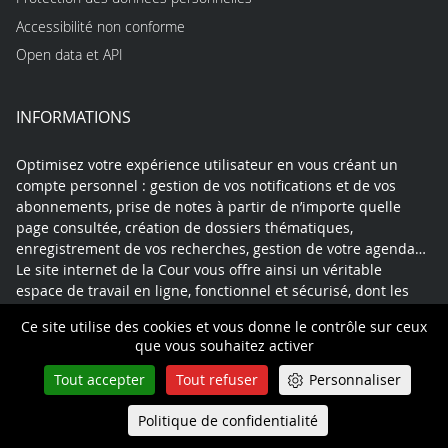
Accessibilité non conforme
Open data et API
INFORMATIONS
Optimisez votre expérience utilisateur en vous créant un
compte personnel : gestion de vos notifications et de vos
abonnements, prise de notes à partir de n’importe quelle
page consultée, création de dossiers thématiques,
enregistrement de vos recherches, gestion de votre agenda…
Le site internet de la Cour vous offre ainsi un véritable
espace de travail en ligne, fonctionnel et sécurisé, dont les
données pourront être exportées à tout moment.
Ce site utilise des cookies et vous donne le contrôle sur ceux
que vous souhaitez activer
Tout accepter
Tout refuser
Personnaliser
Contact
Mentions légales
Plan du site
Politique de confidentialité
Politique de confidentialité
Queue-Fair
Menu