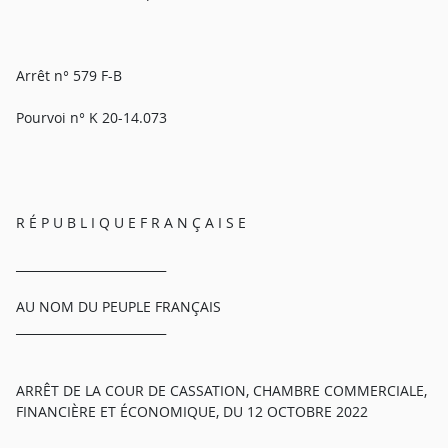
Arrêt n° 579 F-B
Pourvoi n° K 20-14.073
R É P U B L I Q U E F R A N Ç A I S E
_________________________
AU NOM DU PEUPLE FRANÇAIS
_________________________
ARRÊT DE LA COUR DE CASSATION, CHAMBRE COMMERCIALE,
FINANCIÈRE ET ÉCONOMIQUE, DU 12 OCTOBRE 2022