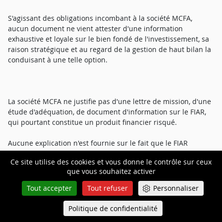
S'agissant des obligations incombant à la société MCFA,
aucun document ne vient attester d'une information
exhaustive et loyale sur le bien fondé de l'investissement, sa
raison stratégique et au regard de la gestion de haut bilan la
conduisant à une telle option.
La société MCFA ne justifie pas d'une lettre de mission, d'une
étude d'adéquation, de document d'information sur le FIAR,
qui pourtant constitue un produit financier risqué.
Aucune explication n'est fournie sur le fait que le FIAR
retenait une commission de 2, 5 % à concurrence de 150 000
Ce site utilise des cookies et vous donne le contrôle sur ceux
000 d'euros tandis que le rendement financier n'était que de
que vous souhaitez activer
0, 5% soit de 852 000 euros.
Tout accepter
Tout refuser
Personnaliser
En septembre 2017, l'expert comptable Exco émettait des
doutes sur l'opportunité de la création du FIAR en indiquant
Politique de confidentialité
Queue-Fair
Menu
que la notion juridique de fonds patrimonial dédié n'était pas