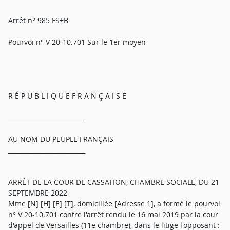
Arrêt n° 985 FS+B
Pourvoi n° V 20-10.701 Sur le 1er moyen
R É P U B L I Q U E F R A N Ç A I S E
_________________________
AU NOM DU PEUPLE FRANÇAIS
_________________________
ARRÊT DE LA COUR DE CASSATION, CHAMBRE SOCIALE, DU 21
SEPTEMBRE 2022
Mme [N] [H] [E] [T], domiciliée [Adresse 1], a formé le pourvoi
n° V 20-10.701 contre l'arrêt rendu le 16 mai 2019 par la cour
d'appel de Versailles (11e chambre), dans le litige l'opposant :