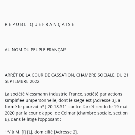
R É P U B L I Q U E F R A N Ç A I S E
_________________________
AU NOM DU PEUPLE FRANÇAIS
_________________________
ARRÊT DE LA COUR DE CASSATION, CHAMBRE SOCIALE, DU 21
SEPTEMBRE 2022
La société Viessmann industrie France, société par actions
simplifiée unipersonnelle, dont le siège est [Adresse 3], a
formé le pourvoi n° J 20-18.511 contre l'arrêt rendu le 19 mai
2020 par la cour d'appel de Colmar (chambre sociale, section
B), dans le litige l'opposant :
1°/ à M. [I] [L], domicilié [Adresse 2],