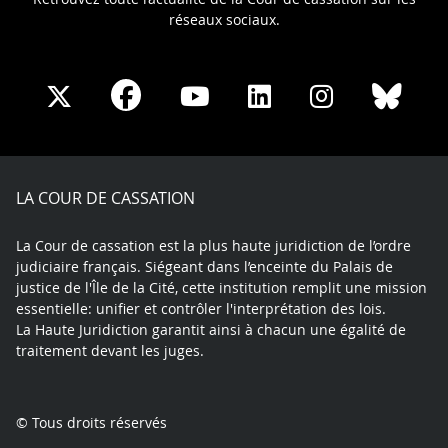
réseaux sociaux.
Share
Share
Share
Share
Sha
Share
on
on
on
on
on
on
Facebook
X
Youtube
LinkedIn
Instagram
Blue
play
LA COUR DE CASSATION
La Cour de cassation est la plus haute juridiction de l’ordre
judiciaire français. Siégeant dans l’enceinte du Palais de
justice de l'Île de la Cité, cette institution remplit une mission
essentielle: unifier et contrôler l'interprétation des lois.
La Haute Juridiction garantit ainsi à chacun une égalité de
traitement devant les juges.
© Tous droits réservés