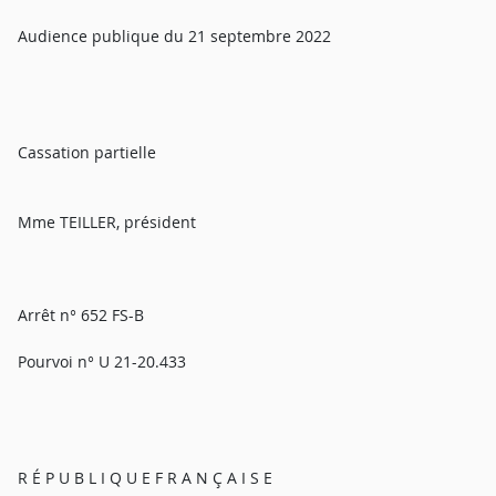
Audience publique du 21 septembre 2022
Cassation partielle
Mme TEILLER, président
Arrêt n° 652 FS-B
Pourvoi n° U 21-20.433
R É P U B L I Q U E F R A N Ç A I S E