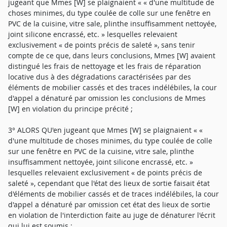
jugeant que Mmes [W] se plaignaient « « d'une multitude de
choses minimes, du type coulée de colle sur une fenêtre en
PVC de la cuisine, vitre sale, plinthe insuffisamment nettoyée,
joint silicone encrassé, etc. » lesquelles relevaient
exclusivement « de points précis de saleté », sans tenir
compte de ce que, dans leurs conclusions, Mmes [W] avaient
distingué les frais de nettoyage et les frais de réparation
locative dus à des dégradations caractérisées par des
éléments de mobilier cassés et des traces indélébiles, la cour
d'appel a dénaturé par omission les conclusions de Mmes
[W] en violation du principe précité ;
3° ALORS QU'en jugeant que Mmes [W] se plaignaient « «
d'une multitude de choses minimes, du type coulée de colle
sur une fenêtre en PVC de la cuisine, vitre sale, plinthe
insuffisamment nettoyée, joint silicone encrassé, etc. »
lesquelles relevaient exclusivement « de points précis de
saleté », cependant que l'état des lieux de sortie faisait état
d'éléments de mobilier cassés et de traces indélébiles, la cour
d'appel a dénaturé par omission cet état des lieux de sortie
en violation de l'interdiction faite au juge de dénaturer l'écrit
qui lui est soumis ;