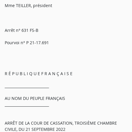
Mme TEILLER, président
Arrêt n° 631 FS-B
Pourvoi n° P 21-17.691
R É P U B L I Q U E F R A N Ç A I S E
_________________________
AU NOM DU PEUPLE FRANÇAIS
_________________________
ARRÊT DE LA COUR DE CASSATION, TROISIÈME CHAMBRE
CIVILE, DU 21 SEPTEMBRE 2022