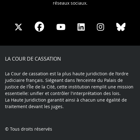
réseaux sociaux.
Share
Share
Share
Share
Sha
Share
on
on
on
on
on
on
Facebook
X
Youtube
LinkedIn
Instagram
Blue
play
LA COUR DE CASSATION
La Cour de cassation est la plus haute juridiction de l’ordre
judiciaire français. Siégeant dans l’enceinte du Palais de
justice de l'Île de la Cité, cette institution remplit une mission
essentielle: unifier et contrôler l'interprétation des lois.
La Haute Juridiction garantit ainsi à chacun une égalité de
traitement devant les juges.
© Tous droits réservés