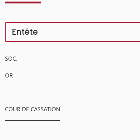
Entête
SOC.
OR
COUR DE CASSATION
______________________