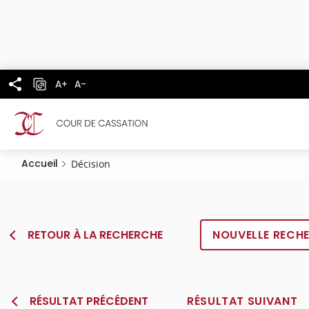
Panneau de gestion des cookies
Aller
au
contenu
principal
A+
A-
Accueil
Décision
RETOUR À LA RECHERCHE
NOUVELLE RECH
RÉSULTAT PRÉCÉDENT
RÉSULTAT SUIVANT