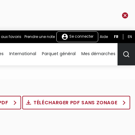
Se connecter
 aux favoris
Prendre une note
Aide
FR
EN
es
International
Parquet général
Mes démarches
Rech
 PDF
TÉLÉCHARGER PDF SANS ZONAGE