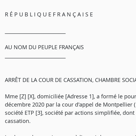
R É P U B L I Q U E F R A N Ç A I S E
_________________________
AU NOM DU PEUPLE FRANÇAIS
_________________________
ARRÊT DE LA COUR DE CASSATION, CHAMBRE SOCIA
Mme [Z] [X], domiciliée [Adresse 1], a formé le pour
décembre 2020 par la cour d'appel de Montpellier (1r
société ETP [3], société par actions simplifiée, dont
cassation.