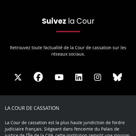
Suivez
la Cour
Retrouvez toute l’actualité de la Cour de cassation sur les
réseaux sociaux.
Share
Share
Share
Share
Sha
Share
on
on
on
on
on
on
Facebook
X
Youtube
LinkedIn
Instagram
Blue
play
LA COUR DE CASSATION
La Cour de cassation est la plus haute juridiction de l’ordre
judiciaire français. Siégeant dans l’enceinte du Palais de
justice de l'Île de la Cité, cette institution remplit une mission