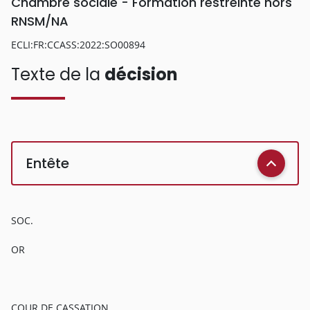
Chambre sociale - Formation restreinte hors
RNSM/NA
ECLI:FR:CCASS:2022:SO00894
Texte de la
décision
Entête
SOC.
OR
COUR DE CASSATION