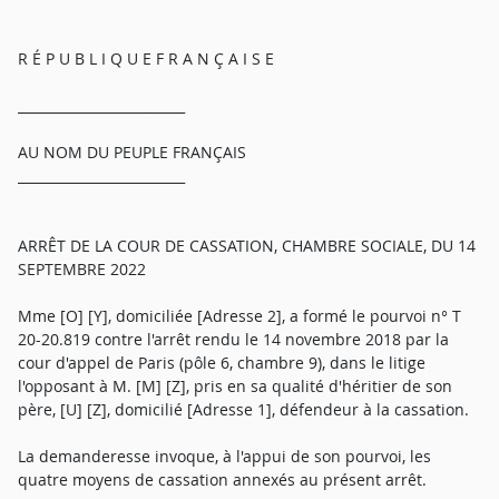
R É P U B L I Q U E F R A N Ç A I S E
_________________________
AU NOM DU PEUPLE FRANÇAIS
_________________________
ARRÊT DE LA COUR DE CASSATION, CHAMBRE SOCIALE, DU 14
SEPTEMBRE 2022
Mme [O] [Y], domiciliée [Adresse 2], a formé le pourvoi n° T
20-20.819 contre l'arrêt rendu le 14 novembre 2018 par la
cour d'appel de Paris (pôle 6, chambre 9), dans le litige
l'opposant à M. [M] [Z], pris en sa qualité d'héritier de son
père, [U] [Z], domicilié [Adresse 1], défendeur à la cassation.
La demanderesse invoque, à l'appui de son pourvoi, les
quatre moyens de cassation annexés au présent arrêt.