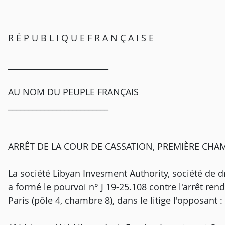
R É P U B L I Q U E F R A N Ç A I S E
_________________________
AU NOM DU PEUPLE FRANÇAIS
_________________________
ARRÊT DE LA COUR DE CASSATION, PREMIÈRE CHAM
La société Libyan Invesment Authority, société de dro
a formé le pourvoi n° J 19-25.108 contre l'arrêt re
Paris (pôle 4, chambre 8), dans le litige l'opposant :