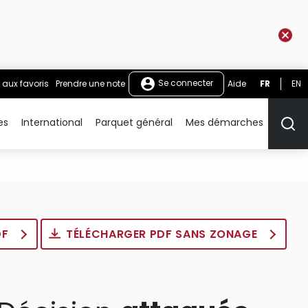
Se connecter
 aux favoris
Prendre une note
Aide
FR
EN
es
International
Parquet général
Mes démarches
Rech
DF
TÉLÉCHARGER PDF SANS ZONAGE