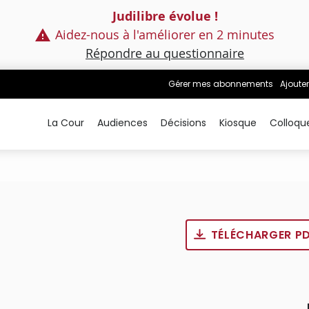
Judilibre évolue !
Aidez-nous à l'améliorer en 2 minutes
Répondre au questionnaire
Gérer mes abonnements
Ajouter
La Cour
Audiences
Décisions
Kiosque
Colloqu
TÉLÉCHARGER P