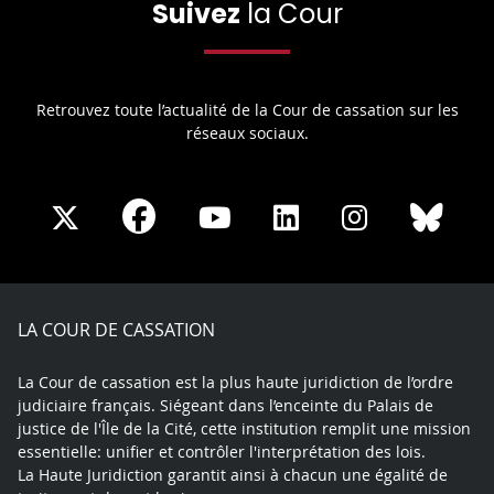
Suivez
la Cour
Retrouvez toute l’actualité de la Cour de cassation sur les
réseaux sociaux.
Share
Share
Share
Share
Sha
Share
on
on
on
on
on
on
Facebook
X
Youtube
LinkedIn
Instagram
Blue
play
LA COUR DE CASSATION
La Cour de cassation est la plus haute juridiction de l’ordre
judiciaire français. Siégeant dans l’enceinte du Palais de
justice de l'Île de la Cité, cette institution remplit une mission
essentielle: unifier et contrôler l'interprétation des lois.
La Haute Juridiction garantit ainsi à chacun une égalité de