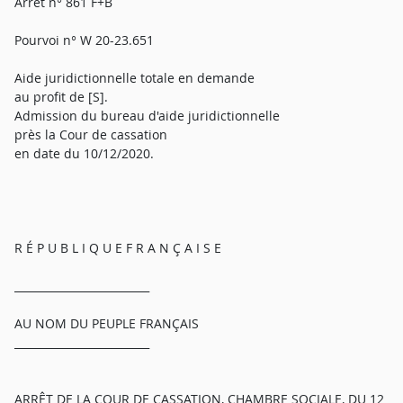
Arrêt n° 861 F+B
Pourvoi n° W 20-23.651
Aide juridictionnelle totale en demande
au profit de [S].
Admission du bureau d'aide juridictionnelle
près la Cour de cassation
en date du 10/12/2020.
R É P U B L I Q U E F R A N Ç A I S E
_________________________
AU NOM DU PEUPLE FRANÇAIS
_________________________
ARRÊT DE LA COUR DE CASSATION, CHAMBRE SOCIALE, DU 12