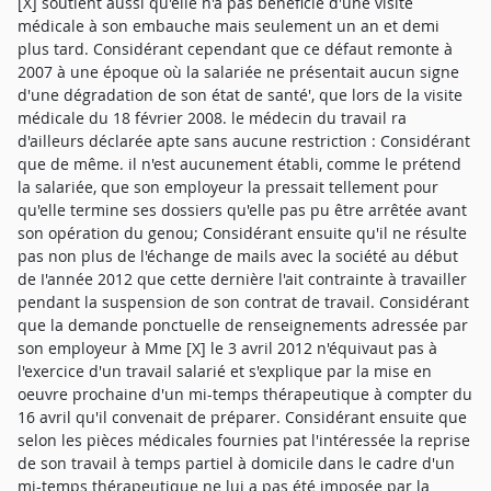
[X] soutient aussi qu'elle n'a pas bénéficié d'une visite
médicale à son embauche mais seulement un an et demi
plus tard. Considérant cependant que ce défaut remonte à
2007 à une époque où la salariée ne présentait aucun signe
d'une dégradation de son état de santé', que lors de la visite
médicale du 18 février 2008. le médecin du travail ra
d'ailleurs déclarée apte sans aucune restriction : Considérant
que de même. il n'est aucunement établi, comme le prétend
la salariée, que son employeur la pressait tellement pour
qu'elle termine ses dossiers qu'elle pas pu être arrêtée avant
son opération du genou; Considérant ensuite qu'il ne résulte
pas non plus de l'échange de mails avec la société au début
de I'année 2012 que cette dernière l'ait contrainte à travailler
pendant la suspension de son contrat de travail. Considérant
que la demande ponctuelle de renseignements adressée par
son employeur à Mme [X] le 3 avril 2012 n'équivaut pas à
l'exercice d'un travail salarié et s'explique par la mise en
oeuvre prochaine d'un mi-temps thérapeutique à compter du
16 avril qu'il convenait de préparer. Considérant ensuite que
selon les pièces médicales fournies pat l'intéressée la reprise
de son travail à temps partiel à domicile dans le cadre d'un
mi-temps thérapeutique ne lui a pas été imposée par la