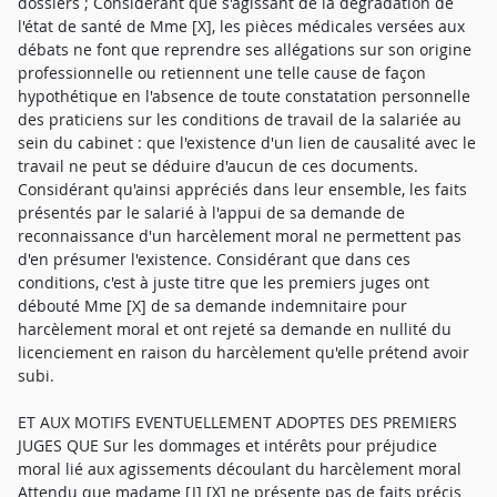
dossiers ; Considérant que s'agissant de la dégradation de
l'état de santé de Mme [X], les pièces médicales versées aux
débats ne font que reprendre ses allégations sur son origine
professionnelle ou retiennent une telle cause de façon
hypothétique en l'absence de toute constatation personnelle
des praticiens sur les conditions de travail de la salariée au
sein du cabinet : que l'existence d'un lien de causalité avec le
travail ne peut se déduire d'aucun de ces documents.
Considérant qu'ainsi appréciés dans leur ensemble, les faits
présentés par le salarié à l'appui de sa demande de
reconnaissance d'un harcèlement moral ne permettent pas
d'en présumer l'existence. Considérant que dans ces
conditions, c'est à juste titre que les premiers juges ont
débouté Mme [X] de sa demande indemnitaire pour
harcèlement moral et ont rejeté sa demande en nullité du
licenciement en raison du harcèlement qu'elle prétend avoir
subi.
ET AUX MOTIFS EVENTUELLEMENT ADOPTES DES PREMIERS
JUGES QUE Sur les dommages et intérêts pour préjudice
moral lié aux agissements découlant du harcèlement moral
Attendu que madame [J] [X] ne présente pas de faits précis