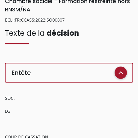
Chambre sociale - Formation restreinte hors
RNSM/NA
ECLI:FR:CCASS:2022:SO00807
Texte de la
décision
Entête
SOC.
LG
COUR DE CASSATION