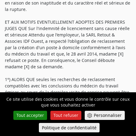
en raison de son inaptitude et du caractère réel et sérieux de
la rupture.
ET AUX MOTIFS EVENTUELLEMENT ADOPTES DES PREMIERS
JUGES QUE Sur l'indemnité de licenciement sans cause réelle
et sérieuse Attendu que l'employeur, la SARL Retout &
Associes IDF Ouest, a respecté l'obligation de reclassement
par la création d'un poste à domicile conformément à l'avis
du médecin du travail et que, le 28 avril 2014, madame [X]
refusait ce poste. En conséquence, le Conseil déboute
madame [X] de sa demande.
1°) ALORS QUE seules les recherches de reclassement
compatibles avec les conclusions du médecin du travail
émises au cours de la dernière visite de reprise peuvent être
prises en considération pour apprécier le respect par
Ce site utilise des cookies et vous donne le contrôle sur ceux
que vous souhaitez activer
l'employeur de son obligation de reclassement ; qu'en
l'espèce, l'employeur avait soumis au médecin du travail une
Tout accepter
Tout refuser
Personnaliser
proposition de poste par courrier en date du 9 avril 2012,
mais n'avait pas produit la réponse de celui-ci (cf. conclusions
Politique de confidentialité
Queue-Fair
Menu
d'appel de l'employeur p. 36) ; qu'en jugeant que la société