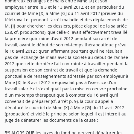
nombreux échanges de mails entre Mme [X] et son
employeur entre le 3 et le 13 avril 2012, et en particulier du
courriel de Mme [X] à Mme [G] du 11 avril 2012 (preuve du
télétravail et pendant l'arrêt maladie et des déplacements de
M. [I] pour chercher les dossiers, pièce d'appel de la salariée
E28, cf. productions), que celle-ci avait effectivement travaillé
la première quinzaine d'avril 2012 pendant son arrêt de
travail, avant le début de son mi-temps thérapeutique prévu
le 16 avril 2012 ; qu'en affirmant pourtant qu'il ne résultait
pas de l'échange de mails avec la société au début de l'année
2012 que cette dernière l'ait contrainte à travailler pendant la
suspension de son contrat de travail et que la demande
ponctuelle de renseignements adressée par son employeur à
Mme [X] le 3 avril 2012 n'équivalait pas à l'exercice d'un
travail salarié et s'expliquait par la mise en oeuvre prochaine
d'un mi-temps thérapeutique à compter du 16 avril qu'il
convenait de préparer (cf. arrêt p. 9), la cour d'appel a
dénaturé le courriel de Mme [X] à Mme [G] du 11 avril 2012
(production) et violé le principe selon lequel il est interdit au
juge de dénaturer les documents de la cause ;
5°) ALORS QUE les juges du fond ne peuvent dénaturer les