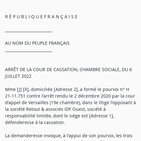
R É P U B L I Q U E F R A N Ç A I S E
_________________________
AU NOM DU PEUPLE FRANÇAIS
_________________________
ARRÊT DE LA COUR DE CASSATION, CHAMBRE SOCIALE, DU 6
JUILLET 2022
Mme [J] [X], domiciliée [Adresse 2], a formé le pourvoi n° H
21-11.751 contre l'arrêt rendu le 2 décembre 2020 par la cour
d'appel de Versailles (19e chambre), dans le litige l'opposant à
la société Retout & associés IDF Ouest, société à
responsabilité limitée, dont le siège est [Adresse 1],
défenderesse à la cassation.
La demanderesse invoque, à l'appui de son pourvoi, les trois