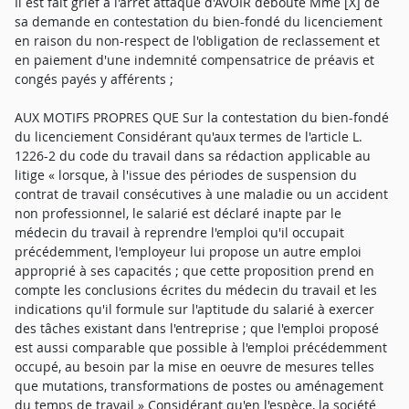
Il est fait grief à l'arrêt attaqué d'AVOIR débouté Mme [X] de
sa demande en contestation du bien-fondé du licenciement
en raison du non-respect de l'obligation de reclassement et
en paiement d'une indemnité compensatrice de préavis et
congés payés y afférents ;
AUX MOTIFS PROPRES QUE Sur la contestation du bien-fondé
du licenciement Considérant qu'aux termes de l'article L.
1226-2 du code du travail dans sa rédaction applicable au
litige « lorsque, à l'issue des périodes de suspension du
contrat de travail consécutives à une maladie ou un accident
non professionnel, le salarié est déclaré inapte par le
médecin du travail à reprendre l'emploi qu'il occupait
précédemment, l'employeur lui propose un autre emploi
approprié à ses capacités ; que cette proposition prend en
compte les conclusions écrites du médecin du travail et les
indications qu'il formule sur l'aptitude du salarié à exercer
des tâches existant dans l'entreprise ; que l'emploi proposé
est aussi comparable que possible à l'emploi précédemment
occupé, au besoin par la mise en oeuvre de mesures telles
que mutations, transformations de postes ou aménagement
du temps de travail » Considérant qu'en l'espèce, la société