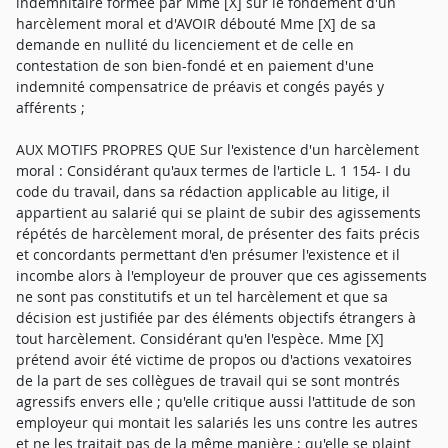
indemnitaire formée par Mme [X] sur le fondement d'un
harcèlement moral et d'AVOIR débouté Mme [X] de sa
demande en nullité du licenciement et de celle en
contestation de son bien-fondé et en paiement d'une
indemnité compensatrice de préavis et congés payés y
afférents ;
AUX MOTIFS PROPRES QUE Sur l'existence d'un harcèlement
moral : Considérant qu'aux termes de l'article L. 1 154- I du
code du travail, dans sa rédaction applicable au litige, il
appartient au salarié qui se plaint de subir des agissements
répétés de harcèlement moral, de présenter des faits précis
et concordants permettant d'en présumer l'existence et il
incombe alors à l'employeur de prouver que ces agissements
ne sont pas constitutifs et un tel harcèlement et que sa
décision est justifiée par des éléments objectifs étrangers à
tout harcèlement. Considérant qu'en l'espèce. Mme [X]
prétend avoir été victime de propos ou d'actions vexatoires
de la part de ses collègues de travail qui se sont montrés
agressifs envers elle ; qu'elle critique aussi l'attitude de son
employeur qui montait les salariés les uns contre les autres
et ne les traitait pas de la même manière ; qu'elle se plaint