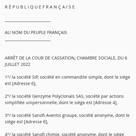
R É P U B L I Q U E F R A N Ç A I S E
_________________________
AU NOM DU PEUPLE FRANÇAIS
_________________________
ARRÊT DE LA COUR DE CASSATION, CHAMBRE SOCIALE, DU 6
JUILLET 2022
1°/ la société SIP, société en commandite simple, dont le siège
est [Adresse 6],
2°/ la société Genzyme Polyclonals SAS, société par actions
simplifiée unipersonnelle, dont le siège est [Adresse 4],
3°/ la société Sanofi-Aventis groupe, société anonyme, dont le
siège est [Adresse 6],
4°/ la société Sanofi chimie, société anonyme, dont le siège