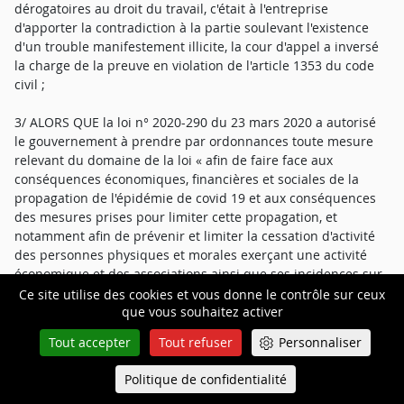
dérogatoires au droit du travail, c'était à l'entreprise
d'apporter la contradiction à la partie soulevant l'existence
d'un trouble manifestement illicite, la cour d'appel a inversé
la charge de la preuve en violation de l'article 1353 du code
civil ;
3/ ALORS QUE la loi n° 2020-290 du 23 mars 2020 a autorisé
le gouvernement à prendre par ordonnances toute mesure
relevant du domaine de la loi « afin de faire face aux
conséquences économiques, financières et sociales de la
propagation de l'épidémie de covid 19 et aux conséquences
des mesures prises pour limiter cette propagation, et
notamment afin de prévenir et limiter la cessation d'activité
des personnes physiques et morales exerçant une activité
économique et des associations ainsi que ses incidences sur
l'emploi », ayant pour objet « de permettre à tout employeur
Ce site utilise des cookies et vous donne le contrôle sur ceux
que vous souhaitez activer
d'imposer ou de modifier unilatéralement les dates des jours
de réduction du temps de travail, des jours de repos prévus
Tout accepter
Tout refuser
Personnaliser
par les conventions de forfait et des jours de repos affectés
sur le compte épargne temps du salarié, en dérogeant aux
Politique de confidentialité
Queue-Fair
Menu
délais de prévenance et aux modalités d'utilisation définis au