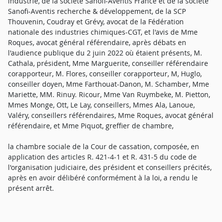
industrie, de la société Sanofi-Aventis France et de la société
Sanofi-Aventis recherche & développement, de la SCP
Thouvenin, Coudray et Grévy, avocat de la Fédération
nationale des industries chimiques-CGT, et l'avis de Mme
Roques, avocat général référendaire, après débats en
l'audience publique du 2 juin 2022 où étaient présents, M.
Cathala, président, Mme Marguerite, conseiller référendaire
corapporteur, M. Flores, conseiller corapporteur, M, Huglo,
conseiller doyen, Mme Farthouat-Danon, M. Schamber, Mme
Mariette, MM. Rinuy. Ricour, Mme Van Ruymbeke, M. Pietton,
Mmes Monge, Ott, Le Lay, conseillers, Mmes Ala, Lanoue,
Valéry, conseillers référendaires, Mme Roques, avocat général
référendaire, et Mme Piquot, greffier de chambre,
la chambre sociale de la Cour de cassation, composée, en
application des articles R. 421-4-1 et R. 431-5 du code de
l'organisation judiciaire, des président et conseillers précités,
après en avoir délibéré conformément à la loi, a rendu le
présent arrêt.