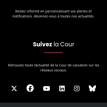
Restez informé en personnalisant vos alertes et
notifications. Abonnez-vous à toutes nos actualités.
Suivez
la Cour
Retrouvez toute l’actualité de la Cour de cassation sur les
réseaux sociaux.
Share
Share
Share
Share
Sha
Share
on
on
on
on
on
on
Facebook
X
Youtube
LinkedIn
Instagram
Blue