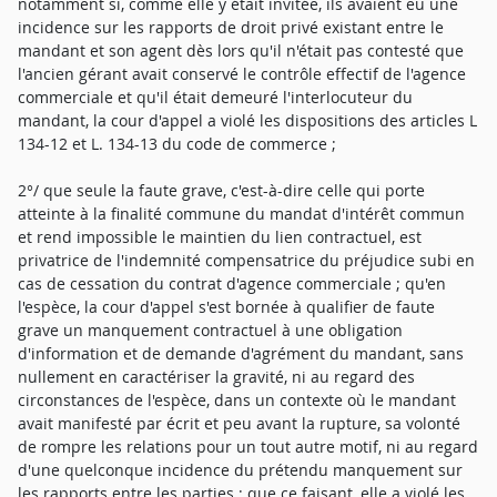
notamment si, comme elle y était invitée, ils avaient eu une
incidence sur les rapports de droit privé existant entre le
mandant et son agent dès lors qu'il n'était pas contesté que
l'ancien gérant avait conservé le contrôle effectif de l'agence
commerciale et qu'il était demeuré l'interlocuteur du
mandant, la cour d'appel a violé les dispositions des articles L
134-12 et L. 134-13 du code de commerce ;
2°/ que seule la faute grave, c'est-à-dire celle qui porte
atteinte à la finalité commune du mandat d'intérêt commun
et rend impossible le maintien du lien contractuel, est
privatrice de l'indemnité compensatrice du préjudice subi en
cas de cessation du contrat d'agence commerciale ; qu'en
l'espèce, la cour d'appel s'est bornée à qualifier de faute
grave un manquement contractuel à une obligation
d'information et de demande d'agrément du mandant, sans
nullement en caractériser la gravité, ni au regard des
circonstances de l'espèce, dans un contexte où le mandant
avait manifesté par écrit et peu avant la rupture, sa volonté
de rompre les relations pour un tout autre motif, ni au regard
d'une quelconque incidence du prétendu manquement sur
les rapports entre les parties ; que ce faisant, elle a violé les