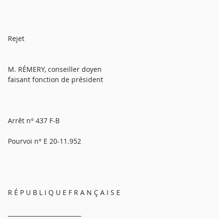
Rejet
M. RÉMERY, conseiller doyen
faisant fonction de président
Arrêt n° 437 F-B
Pourvoi n° E 20-11.952
R É P U B L I Q U E F R A N Ç A I S E
_________________________