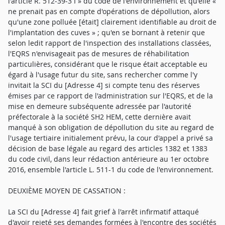
l'article R. 512-39-3 I » du code de l'environnement et qu'elle «
ne prenait pas en compte d'opérations de dépollution, alors
qu'une zone polluée [était] clairement identifiable au droit de
l'implantation des cuves » ; qu'en se bornant à retenir que
selon ledit rapport de l'inspection des installations classées,
l'EQRS n'envisageait pas de mesures de réhabilitation
particulières, considérant que le risque était acceptable eu
égard à l'usage futur du site, sans rechercher comme l'y
invitait la SCI du [Adresse 4] si compte tenu des réserves
émises par ce rapport de l'administration sur l'EQRS, et de la
mise en demeure subséquente adressée par l'autorité
préfectorale à la société SH2 HEM, cette dernière avait
manqué à son obligation de dépollution du site au regard de
l'usage tertiaire initialement prévu, la cour d'appel a privé sa
décision de base légale au regard des articles 1382 et 1383
du code civil, dans leur rédaction antérieure au 1er octobre
2016, ensemble l'article L. 511-1 du code de l'environnement.
DEUXIÈME MOYEN DE CASSATION :
La SCI du [Adresse 4] fait grief à l'arrêt infirmatif attaqué
d'avoir rejeté ses demandes formées à l'encontre des sociétés