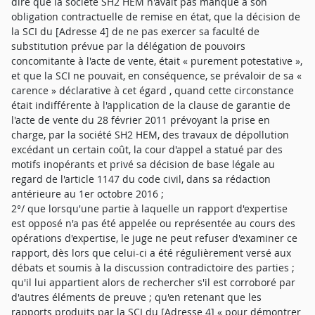
dire que la société SH2 HEM n'avait pas manqué à son
obligation contractuelle de remise en état, que la décision de
la SCI du [Adresse 4] de ne pas exercer sa faculté de
substitution prévue par la délégation de pouvoirs
concomitante à l'acte de vente, était « purement potestative »,
et que la SCI ne pouvait, en conséquence, se prévaloir de sa «
carence » déclarative à cet égard , quand cette circonstance
était indifférente à l'application de la clause de garantie de
l'acte de vente du 28 février 2011 prévoyant la prise en
charge, par la société SH2 HEM, des travaux de dépollution
excédant un certain coût, la cour d'appel a statué par des
motifs inopérants et privé sa décision de base légale au
regard de l'article 1147 du code civil, dans sa rédaction
antérieure au 1er octobre 2016 ;
2°/ que lorsqu'une partie à laquelle un rapport d'expertise
est opposé n'a pas été appelée ou représentée au cours des
opérations d'expertise, le juge ne peut refuser d'examiner ce
rapport, dès lors que celui-ci a été régulièrement versé aux
débats et soumis à la discussion contradictoire des parties ;
qu'il lui appartient alors de rechercher s'il est corroboré par
d'autres éléments de preuve ; qu'en retenant que les
rapports produits par la SCI du [Adresse 4] « pour démontrer