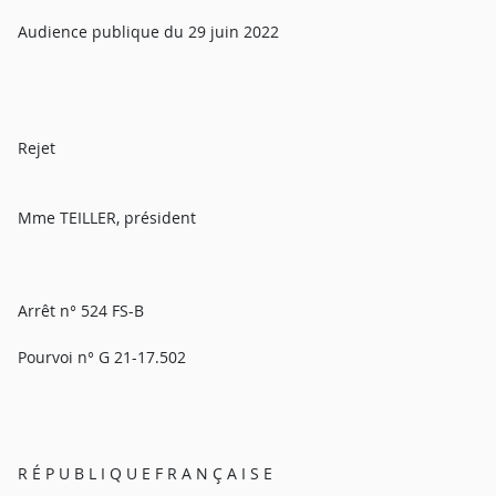
Audience publique du 29 juin 2022
Rejet
Mme TEILLER, président
Arrêt n° 524 FS-B
Pourvoi n° G 21-17.502
R É P U B L I Q U E F R A N Ç A I S E