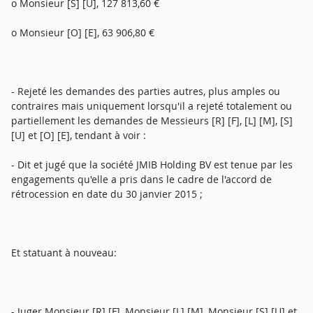
o Monsieur [S] [U], 127 813,60 €
o Monsieur [O] [E], 63 906,80 €
- Rejeté les demandes des parties autres, plus amples ou
contraires mais uniquement lorsqu'il a rejeté totalement ou
partiellement les demandes de Messieurs [R] [F], [L] [M], [S]
[U] et [O] [E], tendant à voir :
- Dit et jugé que la société JMIB Holding BV est tenue par les
engagements qu'elle a pris dans le cadre de l'accord de
rétrocession en date du 30 janvier 2015 ;
Et statuant à nouveau:
- Juger Monsieur [R] [F], Monsieur [L] [M], Monsieur [S] [U] et