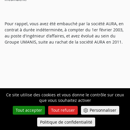
Pour rappel, vous avez été embauché par la société AURA, en
contrat à durée indéterminée, à compter du 1er février 2003,
au poste d'ingénieur d'affaires, et avez évolué au sein du
Groupe UMANIS, suite au rachat de la société AURA en 2011.
Comme précisé précédemment, vous occupez le poste de
Ce site utilise des cookies et vous donne le contrôle sur ceux
Directeur de Business Unit ; Compte tenu du niveau de
que vous souhaitez activer
responsabilité qui est le vôtre à ce poste, les griefs relevés
revêtent un caractère fautif et inexcusable.
Tout accepter
Tout refuser
Personnaliser
Politique de confidentialité
Queue-Fair
Menu