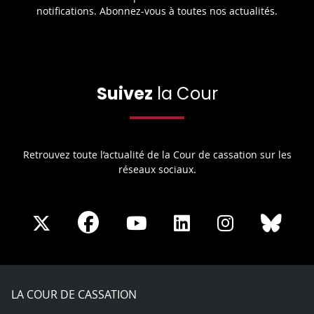
notifications. Abonnez-vous à toutes nos actualités.
Suivez
la Cour
Retrouvez toute l’actualité de la Cour de cassation sur les
réseaux sociaux.
Share
Share
Share
Share
Sha
Share
on
on
on
on
on
on
Facebook
X
Youtube
LinkedIn
Instagram
Blue
play
LA COUR DE CASSATION