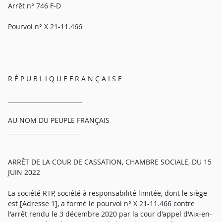
Arrêt n° 746 F-D
Pourvoi n° X 21-11.466
R É P U B L I Q U E F R A N Ç A I S E
_________________________
AU NOM DU PEUPLE FRANÇAIS
_________________________
ARRÊT DE LA COUR DE CASSATION, CHAMBRE SOCIALE, DU 15
JUIN 2022
La société RTP, société à responsabilité limitée, dont le siège
est [Adresse 1], a formé le pourvoi n° X 21-11.466 contre
l'arrêt rendu le 3 décembre 2020 par la cour d'appel d'Aix-en-