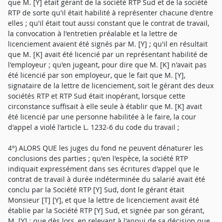
que M. [Y] était gérant de la société RTP Sud et de la société
RTP de sorte qu'il était habilité à représenter chacune d'entre
elles ; qu'il était tout aussi constant que le contrat de travail,
la convocation à l'entretien préalable et la lettre de
licenciement avaient été signés par M. [Y] ; qu'il en résultait
que M. [K] avait été licencié par un représentant habilité de
l'employeur ; qu'en jugeant, pour dire que M. [K] n'avait pas
été licencié par son employeur, que le fait que M. [Y],
signataire de la lettre de licenciement, soit le gérant des deux
sociétés RTP et RTP Sud était inopérant, lorsque cette
circonstance suffisait à elle seule à établir que M. [K] avait
été licencié par une personne habilitée à le faire, la cour
d'appel a violé l'article L. 1232-6 du code du travail ;
4°) ALORS QUE les juges du fond ne peuvent dénaturer les
conclusions des parties ; qu'en l'espèce, la société RTP
indiquait expressément dans ses écritures d'appel que le
contrat de travail à durée indéterminée du salarié avait été
conclu par la Société RTP [Y] Sud, dont le gérant était
Monsieur [T] [Y], et que la lettre de licenciement avait été
établie par la Société RTP [Y] Sud, et signée par son gérant,
M. [Y] ; que dès lors, en relevant à l'appui de sa décision que