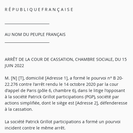
R É P U B L I Q U E F R A N Ç A I S E
_________________________
AU NOM DU PEUPLE FRANÇAIS
_________________________
ARRÊT DE LA COUR DE CASSATION, CHAMBRE SOCIALE, DU 15
JUIN 2022
M. [N] [T], domicilié [Adresse 1], a formé le pourvoi n° B 20-
22.276 contre l'arrêt rendu le 14 octobre 2020 par la cour
d'appel de Paris (pôle 6, chambre 6), dans le litige l'opposant
à la société Patrick Grillot participations (PGP), société par
actions simplifiée, dont le siège est [Adresse 2], défenderesse
à la cassation.
La société Patrick Grillot participations a formé un pourvoi
incident contre le même arrêt.