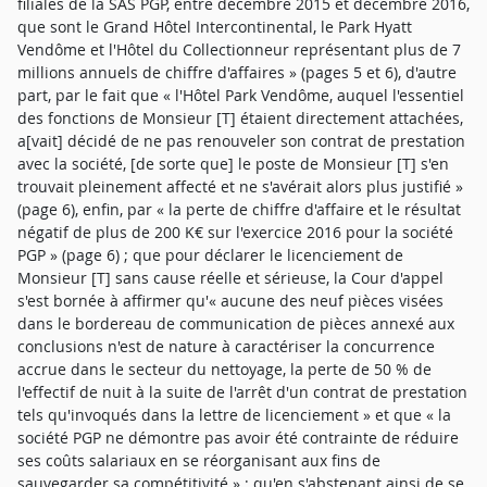
filiales de la SAS PGP, entre décembre 2015 et décembre 2016,
que sont le Grand Hôtel Intercontinental, le Park Hyatt
Vendôme et l'Hôtel du Collectionneur représentant plus de 7
millions annuels de chiffre d'affaires » (pages 5 et 6), d'autre
part, par le fait que « l'Hôtel Park Vendôme, auquel l'essentiel
des fonctions de Monsieur [T] étaient directement attachées,
a[vait] décidé de ne pas renouveler son contrat de prestation
avec la société, [de sorte que] le poste de Monsieur [T] s'en
trouvait pleinement affecté et ne s'avérait alors plus justifié »
(page 6), enfin, par « la perte de chiffre d'affaire et le résultat
négatif de plus de 200 K€ sur l'exercice 2016 pour la société
PGP » (page 6) ; que pour déclarer le licenciement de
Monsieur [T] sans cause réelle et sérieuse, la Cour d'appel
s'est bornée à affirmer qu'« aucune des neuf pièces visées
dans le bordereau de communication de pièces annexé aux
conclusions n'est de nature à caractériser la concurrence
accrue dans le secteur du nettoyage, la perte de 50 % de
l'effectif de nuit à la suite de l'arrêt d'un contrat de prestation
tels qu'invoqués dans la lettre de licenciement » et que « la
société PGP ne démontre pas avoir été contrainte de réduire
ses coûts salariaux en se réorganisant aux fins de
sauvegarder sa compétitivité » ; qu'en s'abstenant ainsi de se