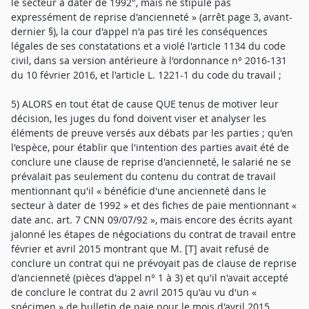
le secteur à dater de 1992", mais ne stipule pas
expressément de reprise d'ancienneté » (arrêt page 3, avant-
dernier §), la cour d'appel n'a pas tiré les conséquences
légales de ses constatations et a violé l'article 1134 du code
civil, dans sa version antérieure à l'ordonnance n° 2016-131
du 10 février 2016, et l'article L. 1221-1 du code du travail ;
5) ALORS en tout état de cause QUE tenus de motiver leur
décision, les juges du fond doivent viser et analyser les
éléments de preuve versés aux débats par les parties ; qu'en
l'espèce, pour établir que l'intention des parties avait été de
conclure une clause de reprise d'ancienneté, le salarié ne se
prévalait pas seulement du contenu du contrat de travail
mentionnant qu'il « bénéficie d'une ancienneté dans le
secteur à dater de 1992 » et des fiches de paie mentionnant «
date anc. art. 7 CNN 09/07/92 », mais encore des écrits ayant
jalonné les étapes de négociations du contrat de travail entre
février et avril 2015 montrant que M. [T] avait refusé de
conclure un contrat qui ne prévoyait pas de clause de reprise
d'ancienneté (pièces d'appel n° 1 à 3) et qu'il n'avait accepté
de conclure le contrat du 2 avril 2015 qu'au vu d'un «
spécimen » de bulletin de paie pour le mois d'avril 2015