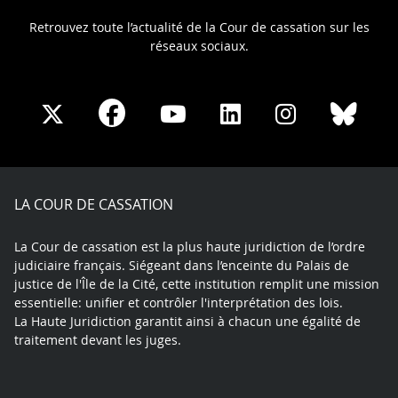
Retrouvez toute l’actualité de la Cour de cassation sur les
réseaux sociaux.
Share
Share
Share
Share
Sha
Share
on
on
on
on
on
on
Facebook
X
Youtube
LinkedIn
Instagram
Blue
play
LA COUR DE CASSATION
La Cour de cassation est la plus haute juridiction de l’ordre
judiciaire français. Siégeant dans l’enceinte du Palais de
justice de l'Île de la Cité, cette institution remplit une mission
essentielle: unifier et contrôler l'interprétation des lois.
La Haute Juridiction garantit ainsi à chacun une égalité de
traitement devant les juges.