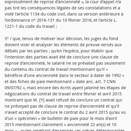
expressément de reprise d'ancienneté », la cour d'appel n'a
pas tiré les conséquences légales de ses constatations et a
violé l'article 1134 du code civil, dans sa version antérieure à
l'ordonnance n° 2016-131 du 10 février 2016, et l'article L.
1221-1 du code du travail ;
5° / que, tenus de motiver leur décision, les juges du fond
doivent viser et analyser les éléments de preuve versés aux
débats par les parties ; qu'en l'espèce, pour établir que
l'intention des parties avait été de conclure une clause de
reprise d'ancienneté, le salarié ne se prévalait pas seulement
du contenu du contrat de travail mentionnant qu'il «
bénéficie d'une ancienneté dans le secteur à dater de 1992 »
et des fiches de paie mentionnant « date anc. art. 7 CNN
09/07/92 », mais encore des écrits ayant jalonné les étapes de
négociations du contrat de travail entre février et avril 2015
montrant que M. [Y] avait refusé de conclure un contrat qui
ne prévoyait pas de clause de reprise d'ancienneté et qu'il
n'avait accepté de conclure le contrat du 2 avril 2015 qu'au vu
d'un « spécimen » de bulletin de paie pour le mois d'avril
2015 mentionnant clairement « ancienneté 22 an(s) et 10
mois » ; qu'en omettant d'examiner ces pièces déterminantes