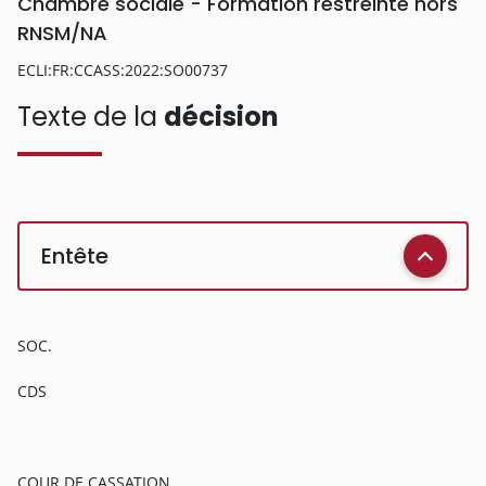
Chambre sociale - Formation restreinte hors
RNSM/NA
ECLI:FR:CCASS:2022:SO00737
Texte de la
décision
Entête
SOC.
CDS
COUR DE CASSATION