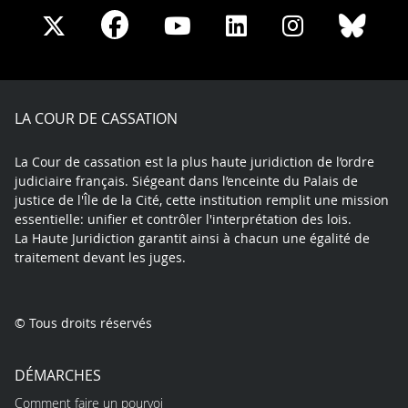
Share
Share
Share
Share
Sha
Share
on
on
on
on
on
on
Facebook
X
Youtube
LinkedIn
Instagram
Blue
play
LA COUR DE CASSATION
La Cour de cassation est la plus haute juridiction de l’ordre
judiciaire français. Siégeant dans l’enceinte du Palais de
justice de l'Île de la Cité, cette institution remplit une mission
essentielle: unifier et contrôler l'interprétation des lois.
La Haute Juridiction garantit ainsi à chacun une égalité de
traitement devant les juges.
© Tous droits réservés
DÉMARCHES
Comment faire un pourvoi