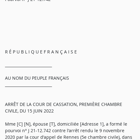
R É P U B L I Q U E F R A N Ç A I S E
_________________________
AU NOM DU PEUPLE FRANÇAIS
_________________________
ARRÊT DE LA COUR DE CASSATION, PREMIÈRE CHAMBRE
CIVILE, DU 15 JUIN 2022
Mme [C] [N], épouse [T], domiciliée [Adresse 1], a formé le
pourvoi n° J 21-12.742 contre l'arrêt rendu le 9 novembre
2020 par la cour d'appel de Rennes (5e chambre civile), dans