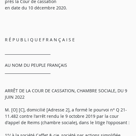
près la Cour de cassation
en date du 10 décembre 2020.
R É P U B L I Q U E F R A N Ç A I S E
_________________________
AU NOM DU PEUPLE FRANÇAIS
_________________________
ARRÊT DE LA COUR DE CASSATION, CHAMBRE SOCIALE, DU 9
JUIN 2022
M. [O] [C], domicilié [Adresse 2], a formé le pourvoi n° Q 21-
11.482 contre l'arrêt rendu le 9 octobre 2019 par la cour
d'appel de Reims (chambre sociale), dans le litige l'opposant :
1°/ à la société Caffet & cie, société par actions simplifiée,