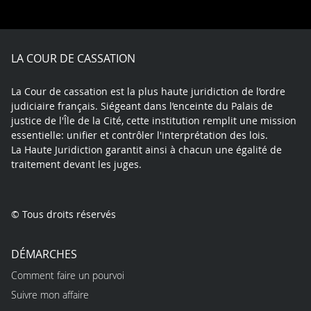
on
on
on
on
on
on
Facebook
X
Youtube
LinkedIn
Instagram
Blue
play
LA COUR DE CASSATION
La Cour de cassation est la plus haute juridiction de l’ordre
judiciaire français. Siégeant dans l’enceinte du Palais de
justice de l'Île de la Cité, cette institution remplit une mission
essentielle: unifier et contrôler l'interprétation des lois.
La Haute Juridiction garantit ainsi à chacun une égalité de
traitement devant les juges.
© Tous droits réservés
DÉMARCHES
Comment faire un pourvoi
Suivre mon affaire