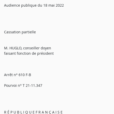
Audience publique du 18 mai 2022
Cassation partielle
M. HUGLO, conseiller doyen
faisant fonction de président
Arrêt n° 610 F-B
Pourvoi n° T 21-11.347
R É P U B L I Q U E F R A N Ç A I S E