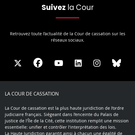
Suivez
la Cour
Retrouvez toute l’actualité de la Cour de cassation sur les
réseaux sociaux.
Share
Share
Share
Share
Sha
Share
on
on
on
on
on
on
Facebook
X
Youtube
LinkedIn
Instagram
Blue
play
LA COUR DE CASSATION
La Cour de cassation est la plus haute juridiction de l’ordre
judiciaire français. Siégeant dans l’enceinte du Palais de
justice de l'Île de la Cité, cette institution remplit une mission
essentielle: unifier et contrôler l'interprétation des lois.
La Haute Juridiction garantit ainsi à chacun une égalité de