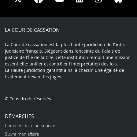
on
on
on
on
on
on
Facebook
X
Youtube
LinkedIn
Instagram
Blue
play
LA COUR DE CASSATION
La Cour de cassation est la plus haute juridiction de l’ordre
judiciaire français. Siégeant dans l’enceinte du Palais de
justice de l'Île de la Cité, cette institution remplit une mission
essentielle: unifier et contrôler l'interprétation des lois.
La Haute Juridiction garantit ainsi à chacun une égalité de
traitement devant les juges.
© Tous droits réservés
DÉMARCHES
Comment faire un pourvoi
Suivre mon affaire