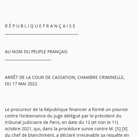
R É P U B L I Q U E F R A N Ç A I S E
________________________________________
AU NOM DU PEUPLE FRANÇAIS
_________________________
ARRÊT DE LA COUR DE CASSATION, CHAMBRE CRIMINELLE,
DU 17 MAI 2022
Le procureur de la République financier a formé un pourvoi
contre l'ordonnance du juge délégué par le président du
tribunal judiciaire de Paris, en date du 12 (et non le 11)
octobre 2021, qui, dans la procédure suivie contre M. [S] [X]
du chef de blanchiment, a déclaré irrecevable sa requête en