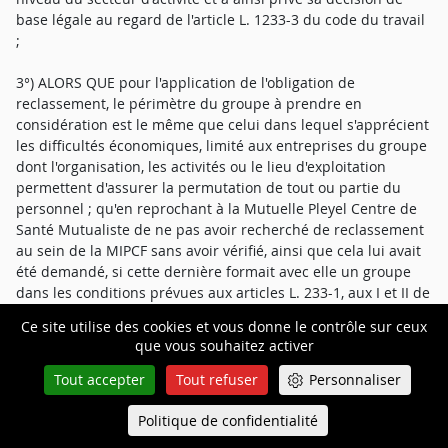
base légale au regard de l'article L. 1233-3 du code du travail
;
3°) ALORS QUE pour l'application de l'obligation de
reclassement, le périmètre du groupe à prendre en
considération est le même que celui dans lequel s'apprécient
les difficultés économiques, limité aux entreprises du groupe
dont l'organisation, les activités ou le lieu d'exploitation
permettent d'assurer la permutation de tout ou partie du
personnel ; qu'en reprochant à la Mutuelle Pleyel Centre de
Santé Mutualiste de ne pas avoir recherché de reclassement
au sein de la MIPCF sans avoir vérifié, ainsi que cela lui avait
été demandé, si cette dernière formait avec elle un groupe
dans les conditions prévues aux articles L. 233-1, aux I et II de
l'article L. 233-3 et à l'article L. 233-16 du code de commerce,
Ce site utilise des cookies et vous donne le contrôle sur ceux
la cour d'appel a privé sa décision de base légale au regard
que vous souhaitez activer
de l'article L. 1233-4 du code du travail.
Tout accepter
Tout refuser
Personnaliser
SECOND MOYEN DE CASSATION (Subsidiaire)
Politique de confidentialité
Queue-Fair
Menu