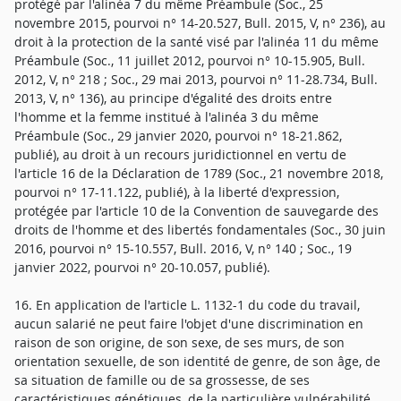
protégé par l'alinéa 7 du même Préambule (Soc., 25
novembre 2015, pourvoi n° 14-20.527, Bull. 2015, V, n° 236), au
droit à la protection de la santé visé par l'alinéa 11 du même
Préambule (Soc., 11 juillet 2012, pourvoi n° 10-15.905, Bull.
2012, V, n° 218 ; Soc., 29 mai 2013, pourvoi n° 11-28.734, Bull.
2013, V, n° 136), au principe d'égalité des droits entre
l'homme et la femme institué à l'alinéa 3 du même
Préambule (Soc., 29 janvier 2020, pourvoi n° 18-21.862,
publié), au droit à un recours juridictionnel en vertu de
l'article 16 de la Déclaration de 1789 (Soc., 21 novembre 2018,
pourvoi n° 17-11.122, publié), à la liberté d'expression,
protégée par l'article 10 de la Convention de sauvegarde des
droits de l'homme et des libertés fondamentales (Soc., 30 juin
2016, pourvoi n° 15-10.557, Bull. 2016, V, n° 140 ; Soc., 19
janvier 2022, pourvoi n° 20-10.057, publié).
16. En application de l'article L. 1132-1 du code du travail,
aucun salarié ne peut faire l'objet d'une discrimination en
raison de son origine, de son sexe, de ses murs, de son
orientation sexuelle, de son identité de genre, de son âge, de
sa situation de famille ou de sa grossesse, de ses
caractéristiques génétiques, de la particulière vulnérabilité