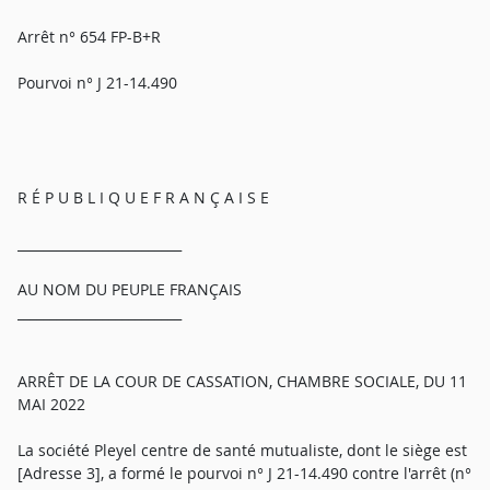
Arrêt n° 654 FP-B+R
Pourvoi n° J 21-14.490
R É P U B L I Q U E F R A N Ç A I S E
_________________________
AU NOM DU PEUPLE FRANÇAIS
_________________________
ARRÊT DE LA COUR DE CASSATION, CHAMBRE SOCIALE, DU 11
MAI 2022
La société Pleyel centre de santé mutualiste, dont le siège est
[Adresse 3], a formé le pourvoi n° J 21-14.490 contre l'arrêt (n°