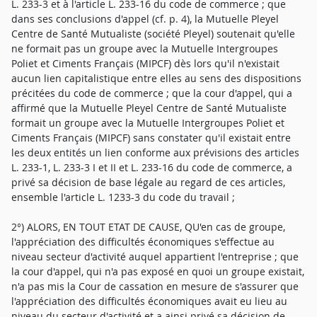
L. 233-3 et à l'article L. 233-16 du code de commerce ; que
dans ses conclusions d'appel (cf. p. 4), la Mutuelle Pleyel
Centre de Santé Mutualiste (société Pleyel) soutenait qu'elle
ne formait pas un groupe avec la Mutuelle Intergroupes
Poliet et Ciments Français (MIPCF) dès lors qu'il n'existait
aucun lien capitalistique entre elles au sens des dispositions
précitées du code de commerce ; que la cour d'appel, qui a
affirmé que la Mutuelle Pleyel Centre de Santé Mutualiste
formait un groupe avec la Mutuelle Intergroupes Poliet et
Ciments Français (MIPCF) sans constater qu'il existait entre
les deux entités un lien conforme aux prévisions des articles
L. 233-1, L. 233-3 I et II et L. 233-16 du code de commerce, a
privé sa décision de base légale au regard de ces articles,
ensemble l'article L. 1233-3 du code du travail ;
2°) ALORS, EN TOUT ETAT DE CAUSE, QU'en cas de groupe,
l'appréciation des difficultés économiques s'effectue au
niveau secteur d'activité auquel appartient l'entreprise ; que
la cour d'appel, qui n'a pas exposé en quoi un groupe existait,
n'a pas mis la Cour de cassation en mesure de s'assurer que
l'appréciation des difficultés économiques avait eu lieu au
niveau du secteur d'activité et a ainsi privé sa décision de