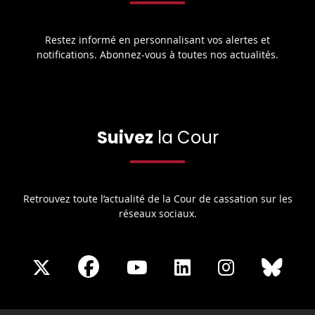
Restez informé en personnalisant vos alertes et
notifications. Abonnez-vous à toutes nos actualités.
Suivez
la Cour
Retrouvez toute l’actualité de la Cour de cassation sur les
réseaux sociaux.
Share
Share
Share
Share
Sha
Share
on
on
on
on
on
on
Facebook
X
Youtube
LinkedIn
Instagram
Blue