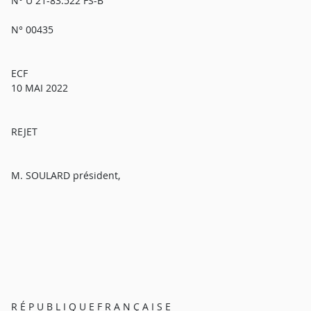
N° U 21-83.522 FS-B
N° 00435
ECF
10 MAI 2022
REJET
M. SOULARD président,
R É P U B L I Q U E F R A N Ç A I S E