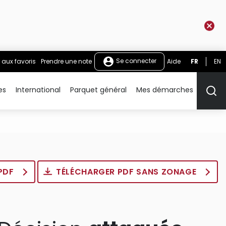
Se connecter
 aux favoris
Prendre une note
Aide
FR
EN
es
International
Parquet général
Mes démarches
Rech
 PDF
TÉLÉCHARGER PDF SANS ZONAGE