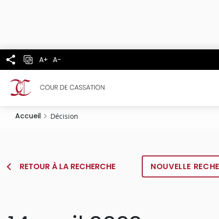
Panneau de gestion des cookies
Aller
au
contenu
principal
A+
A-
Accueil
Décision
RETOUR À LA RECHERCHE
NOUVELLE RECH