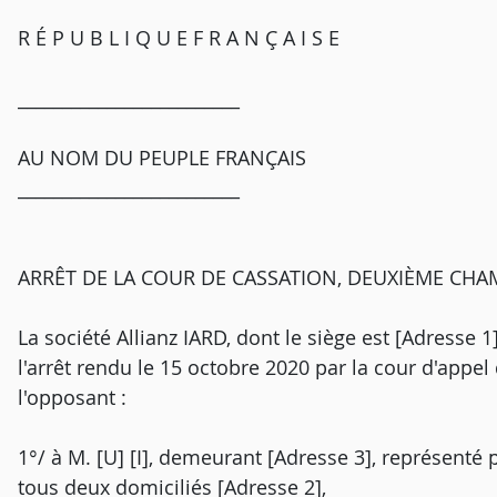
R É P U B L I Q U E F R A N Ç A I S E
_________________________
AU NOM DU PEUPLE FRANÇAIS
_________________________
ARRÊT DE LA COUR DE CASSATION, DEUXIÈME CHAMB
La société Allianz IARD, dont le siège est [Adresse 
l'arrêt rendu le 15 octobre 2020 par la cour d'appel
l'opposant :
1°/ à M. [U] [I], demeurant [Adresse 3], représenté p
tous deux domiciliés [Adresse 2],