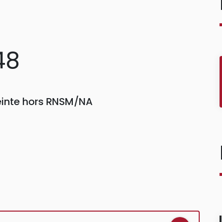
48
einte hors RNSM/NA