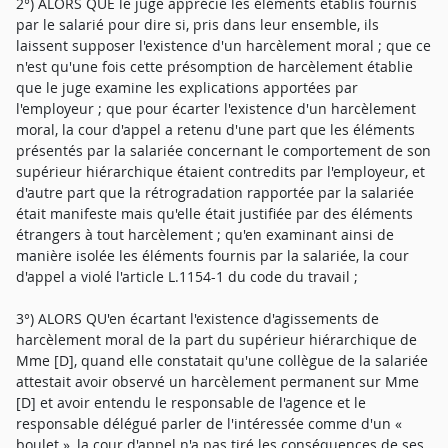
2°) ALORS QUE le juge apprécie les éléments établis fournis
par le salarié pour dire si, pris dans leur ensemble, ils
laissent supposer l'existence d'un harcèlement moral ; que ce
n'est qu'une fois cette présomption de harcèlement établie
que le juge examine les explications apportées par
l'employeur ; que pour écarter l'existence d'un harcèlement
moral, la cour d'appel a retenu d'une part que les éléments
présentés par la salariée concernant le comportement de son
supérieur hiérarchique étaient contredits par l'employeur, et
d'autre part que la rétrogradation rapportée par la salariée
était manifeste mais qu'elle était justifiée par des éléments
étrangers à tout harcèlement ; qu'en examinant ainsi de
manière isolée les éléments fournis par la salariée, la cour
d'appel a violé l'article L.1154-1 du code du travail ;
3°) ALORS QU'en écartant l'existence d'agissements de
harcèlement moral de la part du supérieur hiérarchique de
Mme [D], quand elle constatait qu'une collègue de la salariée
attestait avoir observé un harcèlement permanent sur Mme
[D] et avoir entendu le responsable de l'agence et le
responsable délégué parler de l'intéressée comme d'un «
boulet », la cour d'appel n'a pas tiré les conséquences de ses