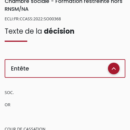
Chambre sociale - Formation restreinte hors
RNSM/NA
ECLI:FR:CCASS:2022:SO00368
Texte de la
décision
Entête
SOC.
OR
COUR DE CASSATION