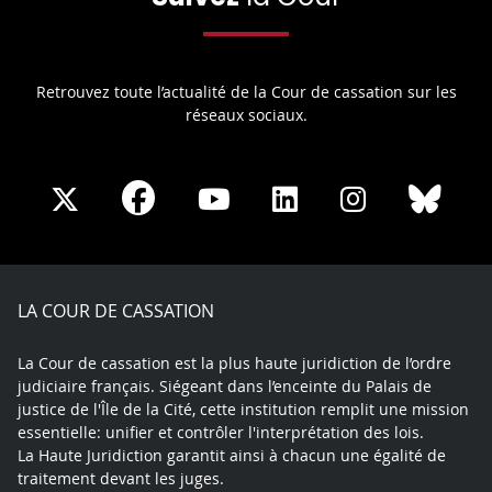
Retrouvez toute l’actualité de la Cour de cassation sur les
réseaux sociaux.
Share
Share
Share
Share
Sha
Share
on
on
on
on
on
on
Facebook
X
Youtube
LinkedIn
Instagram
Blue
play
LA COUR DE CASSATION
La Cour de cassation est la plus haute juridiction de l’ordre
judiciaire français. Siégeant dans l’enceinte du Palais de
justice de l'Île de la Cité, cette institution remplit une mission
essentielle: unifier et contrôler l'interprétation des lois.
La Haute Juridiction garantit ainsi à chacun une égalité de
traitement devant les juges.