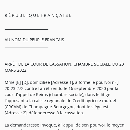
R É P U B L I Q U E F R A N Ç A I S E
_________________________
AU NOM DU PEUPLE FRANÇAIS
_________________________
ARRÊT DE LA COUR DE CASSATION, CHAMBRE SOCIALE, DU 23
MARS 2022
Mme [E] [D], domiciliée [Adresse 1], a formé le pourvoi n° J
20-23.272 contre l'arrêt rendu le 16 septembre 2020 par la
cour d'appel de Reims (chambre sociale), dans le litige
l'opposant à la caisse régionale de Crédit agricole mutuel
(CRCAM) de Champagne-Bourgogne, dont le siège est
[Adresse 2], défenderesse à la cassation.
La demanderesse invoque, à l'appui de son pourvoi, le moyen