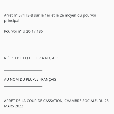
Arrêt n° 374 FS-B sur le 1er et le 2e moyen du pourvoi
principal
Pourvoi n° U 20-17.186
R É P U B L I Q U E F R A N Ç A I S E
_________________________
AU NOM DU PEUPLE FRANÇAIS
_________________________
ARRÊT DE LA COUR DE CASSATION, CHAMBRE SOCIALE, DU 23
MARS 2022