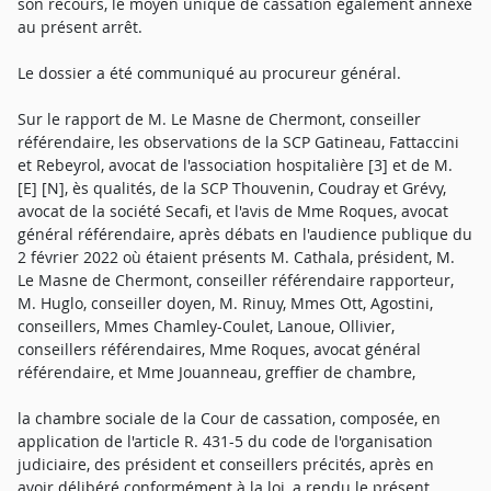
son recours, le moyen unique de cassation également annéxé
au présent arrêt.
Le dossier a été communiqué au procureur général.
Sur le rapport de M. Le Masne de Chermont, conseiller
référendaire, les observations de la SCP Gatineau, Fattaccini
et Rebeyrol, avocat de l'association hospitalière [3] et de M.
[E] [N], ès qualités, de la SCP Thouvenin, Coudray et Grévy,
avocat de la société Secafi, et l'avis de Mme Roques, avocat
général référendaire, après débats en l'audience publique du
2 février 2022 où étaient présents M. Cathala, président, M.
Le Masne de Chermont, conseiller référendaire rapporteur,
M. Huglo, conseiller doyen, M. Rinuy, Mmes Ott, Agostini,
conseillers, Mmes Chamley-Coulet, Lanoue, Ollivier,
conseillers référendaires, Mme Roques, avocat général
référendaire, et Mme Jouanneau, greffier de chambre,
la chambre sociale de la Cour de cassation, composée, en
application de l'article R. 431-5 du code de l'organisation
judiciaire, des président et conseillers précités, après en
avoir délibéré conformément à la loi, a rendu le présent