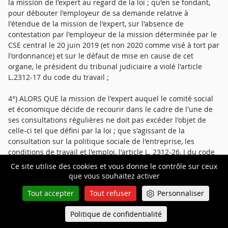
la mission de l'expert au regard de la loi ; qu'en se fondant,
pour débouter l'employeur de sa demande relative à
l'étendue de la mission de l'expert, sur l'absence de
contestation par l'employeur de la mission déterminée par le
CSE central le 20 juin 2019 (et non 2020 comme visé à tort par
l'ordonnance) et sur le défaut de mise en cause de cet
organe, le président du tribunal judiciaire a violé l'article
L.2312-17 du code du travail ;
4°) ALORS QUE la mission de l'expert auquel le comité social
et économique décide de recourir dans le cadre de l'une de
ses consultations régulières ne doit pas excéder l'objet de
celle-ci tel que défini par la loi ; que s'agissant de la
consultation sur la politique sociale de l'entreprise, les
conditions de travail et l'emploi, l'article L. 2312-26, I du code
du travail prévoit qu'elle porte sur l'évolution de l'emploi, les
Ce site utilise des cookies et vous donne le contrôle sur ceux
qualifications, le programme pluriannuel de formation, les
que vous souhaitez activer
actions de formation envisagées par l'employeur,
Tout accepter
Tout refuser
Personnaliser
l'apprentissage, les conditions d'accueil en stage, les actions
de prévention en matière de santé et de sécurité, les
Politique de confidentialité
Queue-Fair
conditions de travail, les congés et l'aménagement du temps
Menu
de travail, la durée du travail, l'égalité professionnelle entre