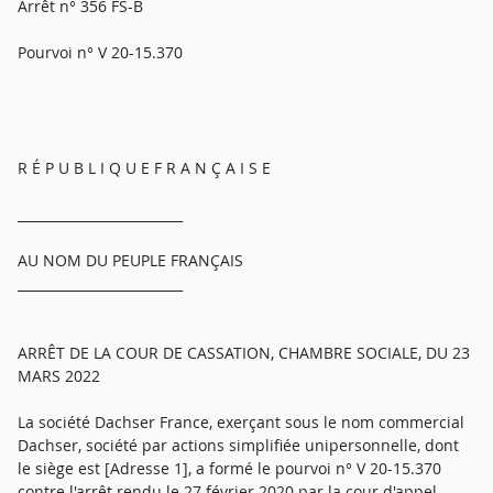
Arrêt n° 356 FS-B
Pourvoi n° V 20-15.370
R É P U B L I Q U E F R A N Ç A I S E
_________________________
AU NOM DU PEUPLE FRANÇAIS
_________________________
ARRÊT DE LA COUR DE CASSATION, CHAMBRE SOCIALE, DU 23
MARS 2022
La société Dachser France, exerçant sous le nom commercial
Dachser, société par actions simplifiée unipersonnelle, dont
le siège est [Adresse 1], a formé le pourvoi n° V 20-15.370
contre l'arrêt rendu le 27 février 2020 par la cour d'appel