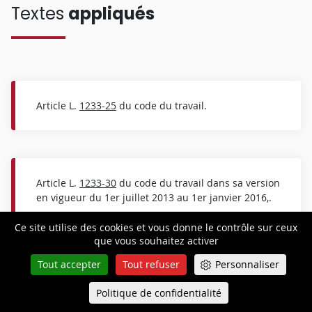
Textes
appliqués
Article L.
1233-25
du code du travail.
Article L.
1233-30
du code du travail dans sa version
en vigueur du 1er juillet 2013 au 1er janvier 2016,.
Ce site utilise des cookies et vous donne le contrôle sur ceux
que vous souhaitez activer
Tout accepter
Tout refuser
Personnaliser
Article L.
2323-31
du code du travail, dans sa
version en vigueur du 1er janvier 2016 au 1er
Politique de confidentialité
Queue-Fair
Menu
janvier 2018.