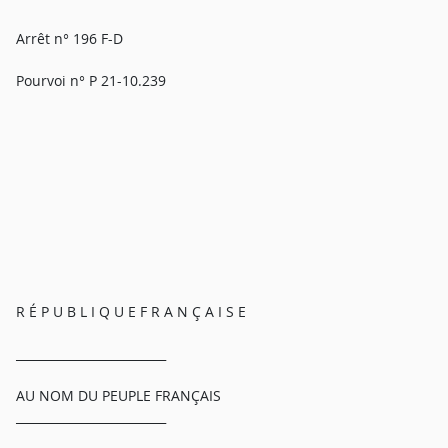
Arrêt n° 196 F-D
Pourvoi n° P 21-10.239
R É P U B L I Q U E F R A N Ç A I S E
_________________________
AU NOM DU PEUPLE FRANÇAIS
_________________________