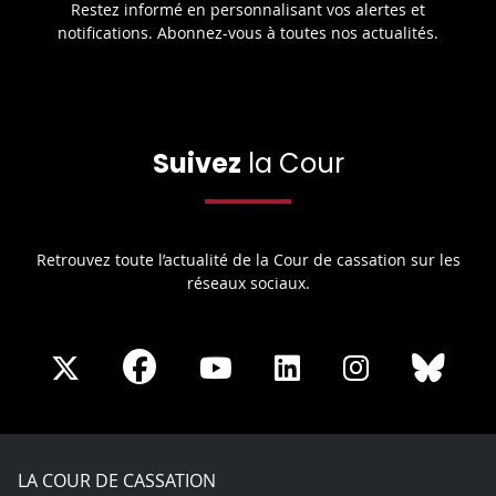
Restez informé en personnalisant vos alertes et
notifications. Abonnez-vous à toutes nos actualités.
Suivez
la Cour
Retrouvez toute l’actualité de la Cour de cassation sur les
réseaux sociaux.
Share
Share
Share
Share
Sha
Share
on
on
on
on
on
on
Facebook
X
Youtube
LinkedIn
Instagram
Blue
play
LA COUR DE CASSATION