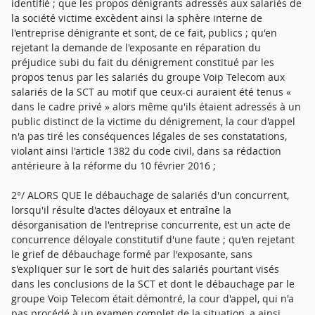
identifié ; que les propos dénigrants adressés aux salariés de
la société victime excèdent ainsi la sphère interne de
l'entreprise dénigrante et sont, de ce fait, publics ; qu'en
rejetant la demande de l'exposante en réparation du
préjudice subi du fait du dénigrement constitué par les
propos tenus par les salariés du groupe Voip Telecom aux
salariés de la SCT au motif que ceux-ci auraient été tenus «
dans le cadre privé » alors même qu'ils étaient adressés à un
public distinct de la victime du dénigrement, la cour d'appel
n'a pas tiré les conséquences légales de ses constatations,
violant ainsi l'article 1382 du code civil, dans sa rédaction
antérieure à la réforme du 10 février 2016 ;
2°/ ALORS QUE le débauchage de salariés d'un concurrent,
lorsqu'il résulte d'actes déloyaux et entraîne la
désorganisation de l'entreprise concurrente, est un acte de
concurrence déloyale constitutif d'une faute ; qu'en rejetant
le grief de débauchage formé par l'exposante, sans
s'expliquer sur le sort de huit des salariés pourtant visés
dans les conclusions de la SCT et dont le débauchage par le
groupe Voip Telecom était démontré, la cour d'appel, qui n'a
pas procédé à un examen complet de la situation, a ainsi