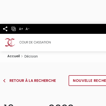
Panneau de gestion des cookies
Aller
au
contenu
principal
A+
A-
Accueil
Décision
RETOUR À LA RECHERCHE
NOUVELLE RECH