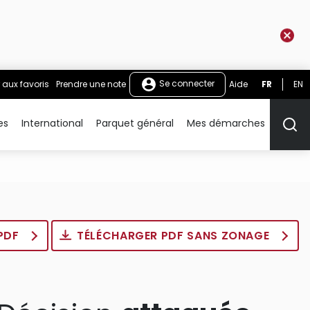
Se connecter
 aux favoris
Prendre une note
Aide
FR
EN
es
International
Parquet général
Mes démarches
Rech
 PDF
TÉLÉCHARGER PDF SANS ZONAGE