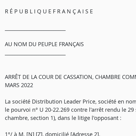
R É P U B L I Q U E F R A N Ç A I S E
_________________________
AU NOM DU PEUPLE FRANÇAIS
_________________________
ARRÊT DE LA COUR DE CASSATION, CHAMBRE COMM
MARS 2022
La société Distribution Leader Price, société en nom 
le pourvoi n° U 20-22.269 contre l'arrêt rendu le 2
chambre, section 1), dans le litige l'opposant :
1°/ à M. [N] [Z], domicilié [Adresse 2],