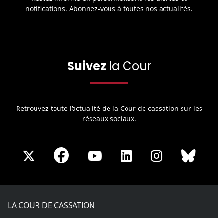
notifications. Abonnez-vous à toutes nos actualités.
Suivez
la Cour
Retrouvez toute l’actualité de la Cour de cassation sur les
réseaux sociaux.
Share
Share
Share
Share
Sha
Share
on
on
on
on
on
on
Facebook
X
Youtube
LinkedIn
Instagram
Blue
play
LA COUR DE CASSATION