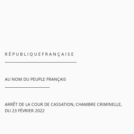
R É P U B L I Q U E F R A N Ç A I S E
________________________________________
AU NOM DU PEUPLE FRANÇAIS
_________________________
ARRÊT DE LA COUR DE CASSATION, CHAMBRE CRIMINELLE,
DU 23 FÉVRIER 2022