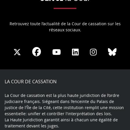
Retrouvez toute l’actualité de la Cour de cassation sur les
réseaux sociaux.
Share
Share
Share
Share
Sha
Share
on
on
on
on
on
on
Facebook
X
Youtube
LinkedIn
Instagram
Blue
play
LA COUR DE CASSATION
La Cour de cassation est la plus haute juridiction de l’ordre
judiciaire français. Siégeant dans l’enceinte du Palais de
justice de l'Île de la Cité, cette institution remplit une mission
essentielle: unifier et contrôler l'interprétation des lois.
La Haute Juridiction garantit ainsi à chacun une égalité de
traitement devant les juges.