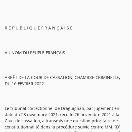
R É P U B L I Q U E F R A N Ç A I S E
________________________________________
AU NOM DU PEUPLE FRANÇAIS
_________________________
ARRÊT DE LA COUR DE CASSATION, CHAMBRE CRIMINELLE,
DU 16 FÉVRIER 2022
Le tribunal correctionnel de Draguignan, par jugement en
date du 23 novembre 2021, reçu le 26 novembre 2021 à la
Cour de cassation, a transmis une question prioritaire de
constitutionnalité dans la procédure suivie contre MM. [D]